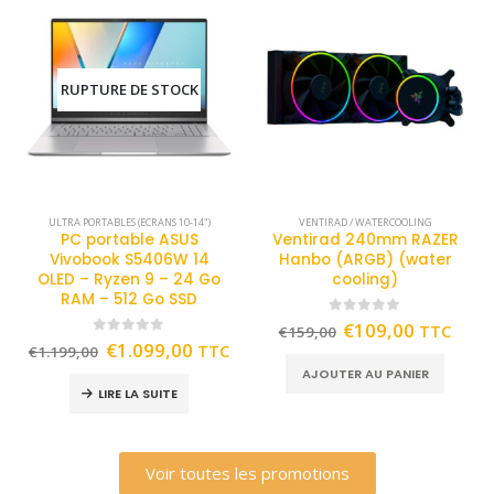
RUPTURE DE STOCK
ULTRA PORTABLES (ECRANS 10-14")
VENTIRAD / WATERCOOLING
PC portable ASUS
Ventirad 240mm RAZER
Vivobook S5406W 14
Hanbo (ARGB) (water
OLED – Ryzen 9 – 24 Go
cooling)
RAM – 512 Go SSD
0
out of 5
€
109,00
TTC
€
159,00
0
out of 5
€
1.099,00
TTC
€
1.199,00
AJOUTER AU PANIER
LIRE LA SUITE
Voir toutes les promotions