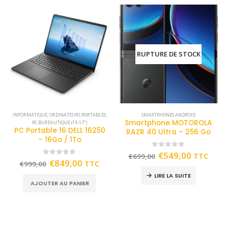
RUPTURE DE STOCK
INFORMATIQUE
,
ORDINATEURS PORTABLES
,
SMARTPHONES ANDROID
Smartphone MOTOROLA
PC BUREAUTIQUE (15-17")
PC Portable 16 DELL 16250
RAZR 40 Ultra – 256 Go
– 16Go / 1To
0
out of 5
€
549,00
TTC
€
699,00
0
out of 5
€
849,00
TTC
€
999,00
LIRE LA SUITE
AJOUTER AU PANIER