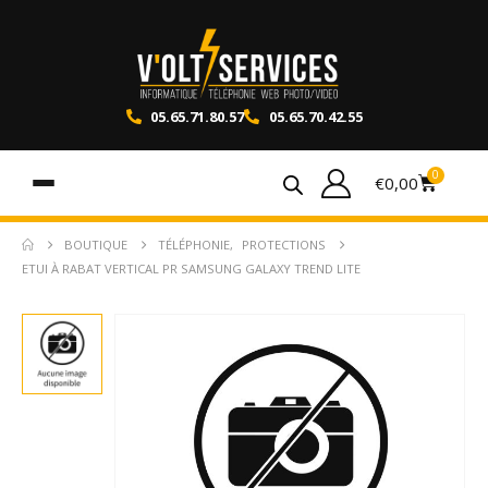
05.65.71.80.57
05.65.70.42.55
0
€
0,00
BOUTIQUE
TÉLÉPHONIE
,
PROTECTIONS
ETUI À RABAT VERTICAL PR SAMSUNG GALAXY TREND LITE