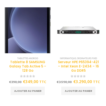
TABLETTES ANDROID
INFORMATIQUE
,
ORDINATEURS FIXES
Tablette 8 SAMSUNG
Serveur HPE P65394-421
Galaxy Tab Active 5 –
– Intel Xeon E-2434 – 16
128 Go
Go DDR5
0
out of 5
0
out of 5
€
349,00
€
3.290,00
TTC
TTC
€
390,00
€
3.590,00
AJOUTER AU PANIER
AJOUTER AU PANIER