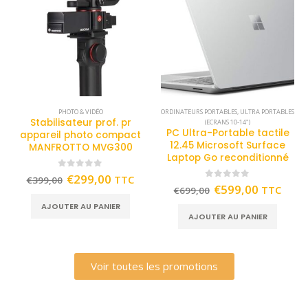
PHOTO & VIDÉO
ORDINATEURS PORTABLES
,
ULTRA PORTABLES
Stabilisateur prof. pr
(ECRANS 10-14")
PC Ultra-Portable tactile
appareil photo compact
12.45 Microsoft Surface
MANFROTTO MVG300
Laptop Go reconditionné
0
out of 5
€
299,00
TTC
€
399,00
0
out of 5
€
599,00
TTC
€
699,00
AJOUTER AU PANIER
AJOUTER AU PANIER
Voir toutes les promotions