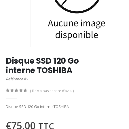
Disque SSD 120 Go
interne TOSHIBA
Référence # -
( Il n’y a pas encore d’avis. )
0
out of 5
Disque SSD 120 Go interne TOSHIBA
€
75,00
TTC