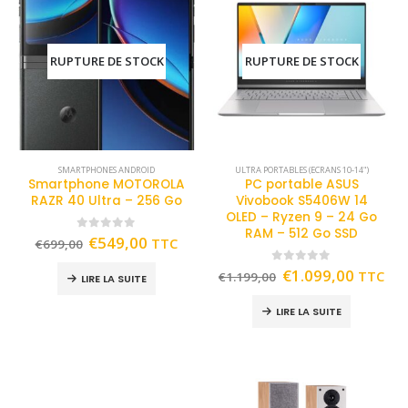
RUPTURE DE STOCK
RUPTURE DE STOCK
SMARTPHONES ANDROID
ULTRA PORTABLES (ECRANS 10-14")
Smartphone MOTOROLA
PC portable ASUS
RAZR 40 Ultra – 256 Go
Vivobook S5406W 14
OLED – Ryzen 9 – 24 Go
RAM – 512 Go SSD
0
out of 5
€
549,00
TTC
€
699,00
0
out of 5
€
1.099,00
TTC
€
1.199,00
LIRE LA SUITE
LIRE LA SUITE