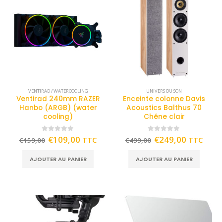
VENTIRAD / WATERCOOLING
UNIVERS DU SON
Ventirad 240mm RAZER
Enceinte colonne Davis
Hanbo (ARGB) (water
Acoustics Balthus 70
cooling)
Chêne clair
0
out of 5
0
out of 5
€
109,00
€
249,00
TTC
TTC
€
159,00
€
499,00
AJOUTER AU PANIER
AJOUTER AU PANIER