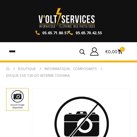
05.65.71.80.57
05.65.70.42.55
0
€
0,00
BOUTIQUE
INFORMATIQUE
,
COMPOSANTS
DISQUE SSD 120 GO INTERNE TOSHIBA