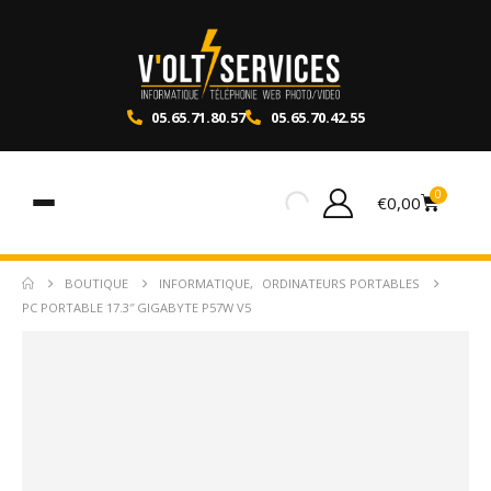
05.65.71.80.57
05.65.70.42.55
0
€
0,00
BOUTIQUE
INFORMATIQUE
,
ORDINATEURS PORTABLES
PC PORTABLE 17.3″ GIGABYTE P57W V5