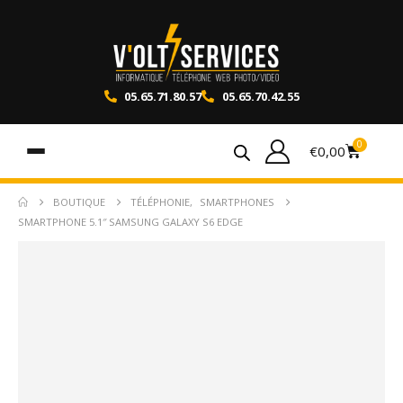
05.65.71.80.57
05.65.70.42.55
0
€
0,00
BOUTIQUE
TÉLÉPHONIE
,
SMARTPHONES
SMARTPHONE 5.1″ SAMSUNG GALAXY S6 EDGE