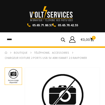
05.65.71.80.57
05.65.70.42.55
0
€
0,00
BOUTIQUE
TÉLÉPHONIE
,
ACCESSOIRES
CHARGEUR VOITURE 2 PORTS USB 5V-40W ISMART 2.0 RAVPOWER