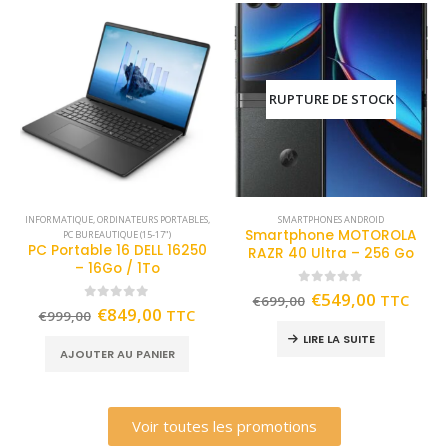
RUPTURE DE STOCK
INFORMATIQUE
,
ORDINATEURS PORTABLES
,
SMARTPHONES ANDROID
Smartphone MOTOROLA
PC BUREAUTIQUE (15-17")
PC Portable 16 DELL 16250
RAZR 40 Ultra – 256 Go
– 16Go / 1To
0
out of 5
€
549,00
TTC
€
699,00
0
out of 5
€
849,00
TTC
€
999,00
LIRE LA SUITE
AJOUTER AU PANIER
Voir toutes les promotions