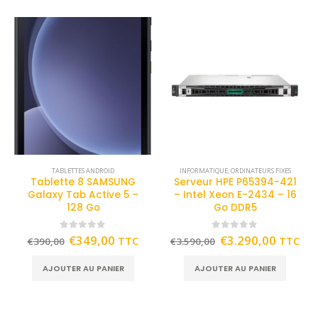
TABLETTES ANDROID
INFORMATIQUE
,
ORDINATEURS FIXES
Tablette 8 SAMSUNG
Serveur HPE P65394-421
Galaxy Tab Active 5 –
– Intel Xeon E-2434 – 16
128 Go
Go DDR5
0
out of 5
0
out of 5
€
349,00
€
3.290,00
TTC
TTC
€
390,00
€
3.590,00
AJOUTER AU PANIER
AJOUTER AU PANIER