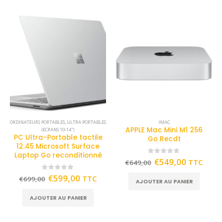
ORDINATEURS PORTABLES
,
ULTRA PORTABLES
IMAC
APPLE Mac Mini M1 256
(ECRANS 10-14")
PC Ultra-Portable tactile
Go Recdt
12.45 Microsoft Surface
Laptop Go reconditionné
0
out of 5
€
549,00
TTC
€
649,00
0
out of 5
€
599,00
TTC
€
699,00
AJOUTER AU PANIER
AJOUTER AU PANIER