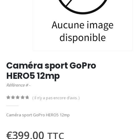
Caméra sport GoPro
HERO5 12mp
Référence # -
( Il n’y a pas encore d’avis. )
0
out of 5
Caméra sport GoPro HERO5 12mp
€
399,00
TTC