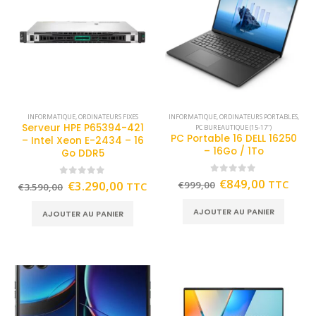
INFORMATIQUE
,
ORDINATEURS FIXES
INFORMATIQUE
,
ORDINATEURS PORTABLES
,
Serveur HPE P65394-421
PC BUREAUTIQUE (15-17")
PC Portable 16 DELL 16250
– Intel Xeon E-2434 – 16
– 16Go / 1To
Go DDR5
0
out of 5
€
849,00
TTC
0
out of 5
€
3.290,00
€
999,00
TTC
€
3.590,00
AJOUTER AU PANIER
AJOUTER AU PANIER