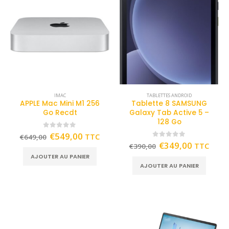
IMAC
TABLETTES ANDROID
APPLE Mac Mini M1 256
Tablette 8 SAMSUNG
Go Recdt
Galaxy Tab Active 5 –
128 Go
0
out of 5
€
549,00
TTC
€
649,00
0
out of 5
€
349,00
TTC
€
390,00
AJOUTER AU PANIER
AJOUTER AU PANIER