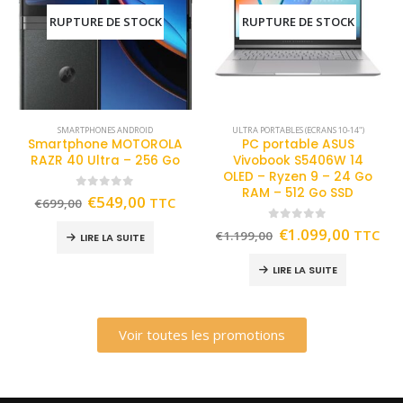
RUPTURE DE STOCK
RUPTURE DE STOCK
SMARTPHONES ANDROID
ULTRA PORTABLES (ECRANS 10-14")
Smartphone MOTOROLA
PC portable ASUS
RAZR 40 Ultra – 256 Go
Vivobook S5406W 14
OLED – Ryzen 9 – 24 Go
RAM – 512 Go SSD
0
out of 5
€
549,00
TTC
€
699,00
0
out of 5
€
1.099,00
TTC
€
1.199,00
LIRE LA SUITE
LIRE LA SUITE
Voir toutes les promotions