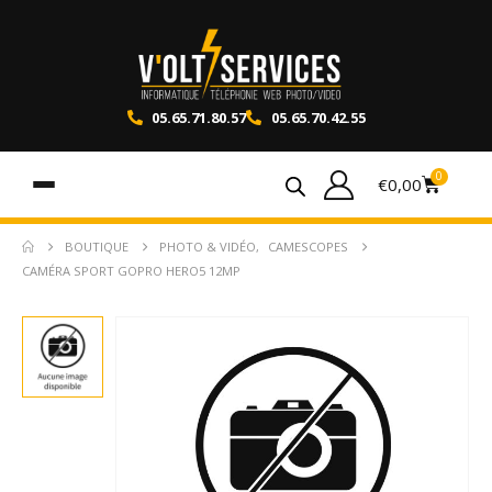
05.65.71.80.57
05.65.70.42.55
0
€
0,00
BOUTIQUE
PHOTO & VIDÉO
,
CAMESCOPES
CAMÉRA SPORT GOPRO HERO5 12MP