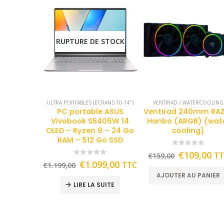
RUPTURE DE STOCK
ULTRA PORTABLES (ECRANS 10-14")
VENTIRAD / WATERCOOLING
PC portable ASUS
Ventirad 240mm RA
Vivobook S5406W 14
Hanbo (ARGB) (wat
OLED – Ryzen 9 – 24 Go
cooling)
RAM – 512 Go SSD
0
out of 5
€
109,00
T
€
159,00
0
out of 5
€
1.099,00
TTC
€
1.199,00
AJOUTER AU PANIER
LIRE LA SUITE