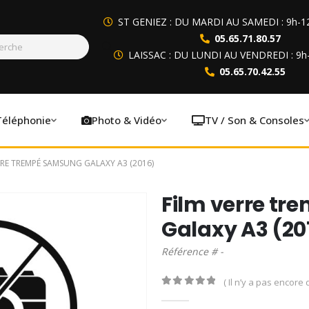
ST GENIEZ : DU MARDI AU SAMEDI : 9h-1
05.65.71.80.57
LAISSAC : DU LUNDI AU VENDREDI : 9h
05.65.70.42.55
Téléphonie
Photo & Vidéo
TV / Son & Consoles
RRE TREMPÉ SAMSUNG GALAXY A3 (2016)
Film verre t
Galaxy A3 (20
Référence # -
( Il n’y a pas encore d
0
out of 5