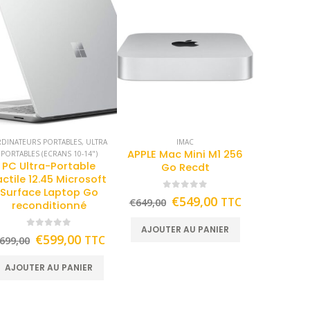
DINATEURS PORTABLES
,
ULTRA
IMAC
APPLE Mac Mini M1 256
PORTABLES (ECRANS 10-14")
PC Ultra-Portable
Go Recdt
actile 12.45 Microsoft
Surface Laptop Go
0
out of 5
€
549,00
TTC
€
649,00
reconditionné
AJOUTER AU PANIER
0
out of 5
€
599,00
TTC
699,00
AJOUTER AU PANIER