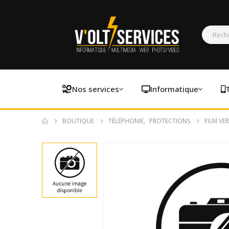
Nos services
Informatique
BOUTIQUE
TÉLÉPHONIE
,
PROTECTIONS
FILM VE