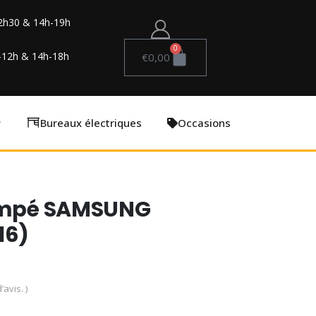
2h30 & 14h-19h
0
-12h & 14h-18h
€
0,00
Bureaux électriques
Occasions
rempé SAMSUNG
16)
’avis. )