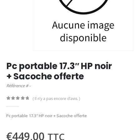
Pc portable 17.3″ HP noir
+ Sacoche offerte
Référence # -
( Il n’y a pas encore d’avis. )
0
out of 5
Pc portable 17.3″ HP noir + Sacoche offerte
€
449,00
TTC