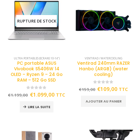
RUPTURE DE STOCK
ULTRA PORTABLES (ECRANS 10-14")
VENTIRAD / WATERCOOLING
PC portable ASUS
Ventirad 240mm RAZER
Vivobook S5406W 14
Hanbo (ARGB) (water
OLED – Ryzen 9 – 24 Go
cooling)
RAM – 512 Go SSD
0
out of 5
€
109,00
TTC
€
159,00
0
out of 5
€
1.099,00
TTC
€
1.199,00
AJOUTER AU PANIER
LIRE LA SUITE