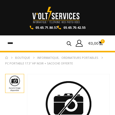
05.65.71.80.57
05.65.70.42.55
0
€
0,00
BOUTIQUE
INFORMATIQUE
,
ORDINATEURS PORTABLES
PC PORTABLE 17.3″ HP NOIR + SACOCHE OFFERTE