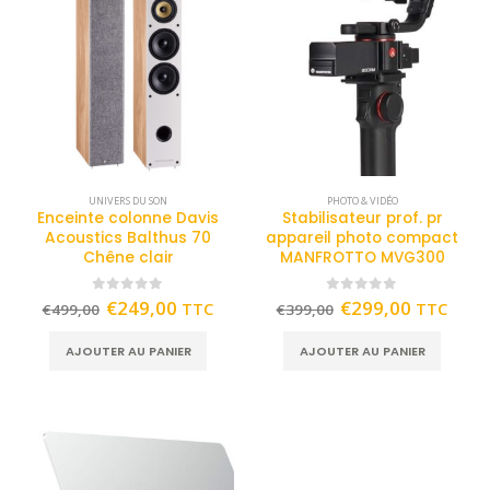
UNIVERS DU SON
PHOTO & VIDÉO
Enceinte colonne Davis
Stabilisateur prof. pr
Acoustics Balthus 70
appareil photo compact
Chêne clair
MANFROTTO MVG300
0
out of 5
0
out of 5
€
249,00
€
299,00
TTC
TTC
€
499,00
€
399,00
AJOUTER AU PANIER
AJOUTER AU PANIER