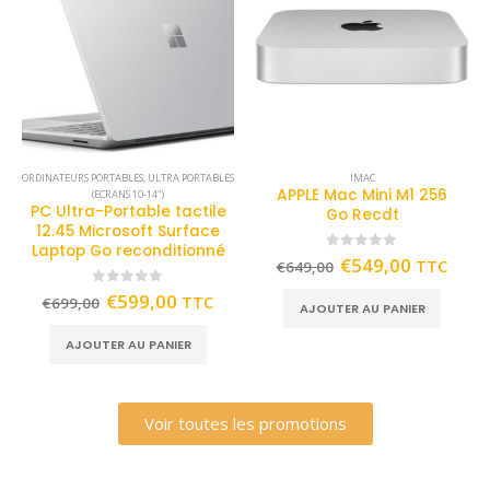
ORDINATEURS PORTABLES
,
ULTRA PORTABLES
IMAC
APPLE Mac Mini M1 256
(ECRANS 10-14")
PC Ultra-Portable tactile
Go Recdt
12.45 Microsoft Surface
Laptop Go reconditionné
0
out of 5
€
549,00
TTC
€
649,00
0
out of 5
€
599,00
TTC
€
699,00
AJOUTER AU PANIER
AJOUTER AU PANIER
Voir toutes les promotions