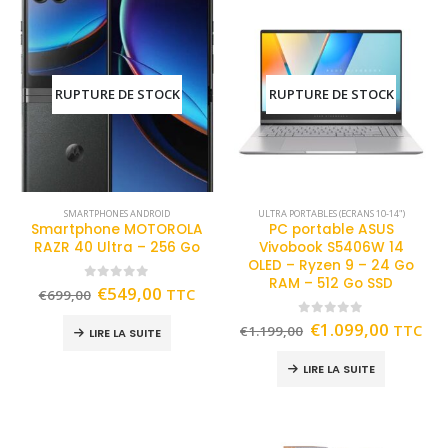
RUPTURE DE STOCK
RUPTURE DE STOCK
SMARTPHONES ANDROID
ULTRA PORTABLES (ECRANS 10-14")
Smartphone MOTOROLA
PC portable ASUS
RAZR 40 Ultra – 256 Go
Vivobook S5406W 14
OLED – Ryzen 9 – 24 Go
RAM – 512 Go SSD
0
out of 5
€
549,00
TTC
€
699,00
0
out of 5
€
1.099,00
TTC
€
1.199,00
LIRE LA SUITE
LIRE LA SUITE