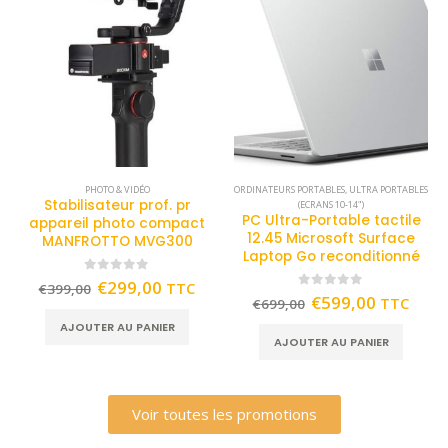
PHOTO & VIDÉO
ORDINATEURS PORTABLES
,
ULTRA PORTABLES
Stabilisateur prof. pr
(ECRANS 10-14")
PC Ultra-Portable tactile
appareil photo compact
12.45 Microsoft Surface
MANFROTTO MVG300
Laptop Go reconditionné
0
out of 5
€
299,00
TTC
€
399,00
0
out of 5
€
599,00
TTC
€
699,00
AJOUTER AU PANIER
AJOUTER AU PANIER
Voir toutes les promotions