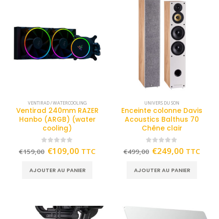
VENTIRAD / WATERCOOLING
UNIVERS DU SON
Ventirad 240mm RAZER
Enceinte colonne Davis
Hanbo (ARGB) (water
Acoustics Balthus 70
cooling)
Chêne clair
0
out of 5
0
out of 5
€
109,00
€
249,00
TTC
TTC
€
159,00
€
499,00
AJOUTER AU PANIER
AJOUTER AU PANIER