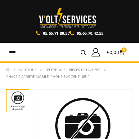
05.65.71.80.57
05.65.70.42.55
0
€
0,00
BOUTIQUE
TÉLÉPHONIE
,
PIÈCES DETACHÉES
CHASSIS ARRIERE MOBILE IPHONE 6 ARGENT NEUF