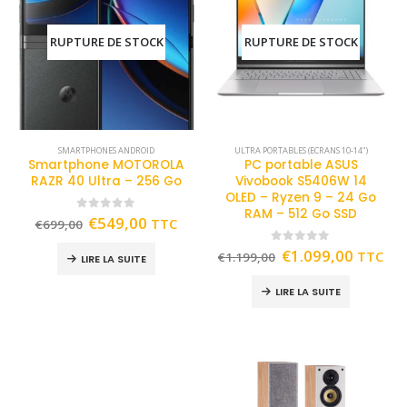
RUPTURE DE STOCK
RUPTURE DE STOCK
SMARTPHONES ANDROID
ULTRA PORTABLES (ECRANS 10-14")
Smartphone MOTOROLA
PC portable ASUS
RAZR 40 Ultra – 256 Go
Vivobook S5406W 14
OLED – Ryzen 9 – 24 Go
RAM – 512 Go SSD
0
out of 5
€
549,00
TTC
€
699,00
0
out of 5
€
1.099,00
TTC
€
1.199,00
LIRE LA SUITE
LIRE LA SUITE