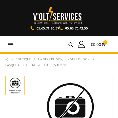
05.65.71.80.57
05.65.70.42.55
0
€
0,00
BOUTIQUE
UNIVERS DU SON
,
UNIVERS DU SON
CASQUE AUDIO SS MICRO PHILIPS SHL3160