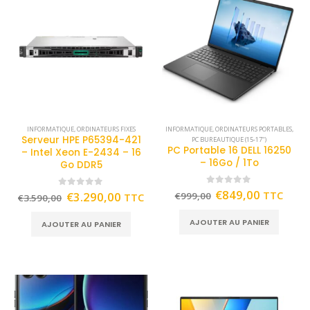
INFORMATIQUE
,
ORDINATEURS FIXES
INFORMATIQUE
,
ORDINATEURS PORTABLES
,
Serveur HPE P65394-421
PC BUREAUTIQUE (15-17")
PC Portable 16 DELL 16250
– Intel Xeon E-2434 – 16
– 16Go / 1To
Go DDR5
0
out of 5
€
849,00
TTC
0
out of 5
€
3.290,00
€
999,00
TTC
€
3.590,00
AJOUTER AU PANIER
AJOUTER AU PANIER