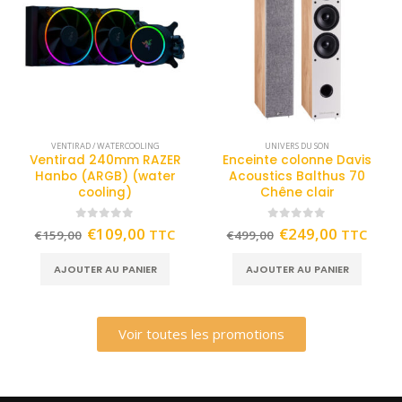
VENTIRAD / WATERCOOLING
UNIVERS DU SON
Ventirad 240mm RAZER
Enceinte colonne Davis
Hanbo (ARGB) (water
Acoustics Balthus 70
cooling)
Chêne clair
0
out of 5
0
out of 5
€
109,00
€
249,00
TTC
TTC
€
159,00
€
499,00
AJOUTER AU PANIER
AJOUTER AU PANIER
Voir toutes les promotions