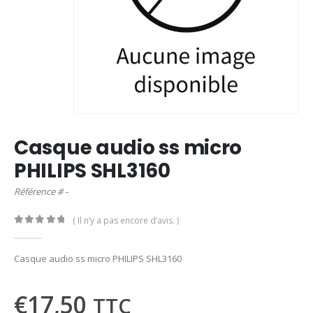
Casque audio ss micro
PHILIPS SHL3160
Référence # -
( Il n’y a pas encore d’avis. )
0
out of 5
Casque audio ss micro PHILIPS SHL3160
€
17,50
TTC