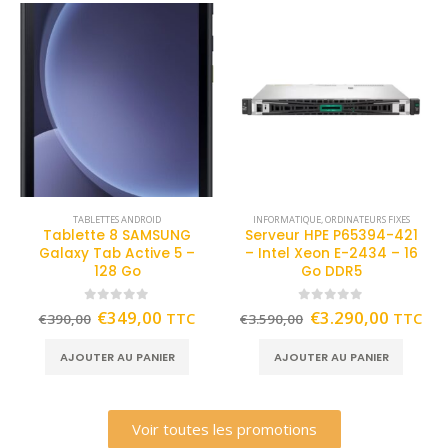
TABLETTES ANDROID
INFORMATIQUE
,
ORDINATEURS FIXES
Tablette 8 SAMSUNG
Serveur HPE P65394-421
Galaxy Tab Active 5 –
– Intel Xeon E-2434 – 16
128 Go
Go DDR5
0
out of 5
0
out of 5
€
349,00
€
3.290,00
TTC
TTC
€
390,00
€
3.590,00
AJOUTER AU PANIER
AJOUTER AU PANIER
Voir toutes les promotions