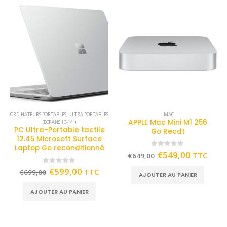
ORDINATEURS PORTABLES
,
ULTRA PORTABLES
IMAC
APPLE Mac Mini M1 256
(ECRANS 10-14")
PC Ultra-Portable tactile
Go Recdt
12.45 Microsoft Surface
Laptop Go reconditionné
0
out of 5
€
549,00
TTC
€
649,00
0
out of 5
€
599,00
TTC
€
699,00
AJOUTER AU PANIER
AJOUTER AU PANIER