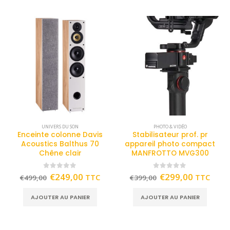
UNIVERS DU SON
PHOTO & VIDÉO
Enceinte colonne Davis
Stabilisateur prof. pr
Acoustics Balthus 70
appareil photo compact
Chêne clair
MANFROTTO MVG300
0
out of 5
0
out of 5
€
249,00
€
299,00
TTC
TTC
€
499,00
€
399,00
AJOUTER AU PANIER
AJOUTER AU PANIER