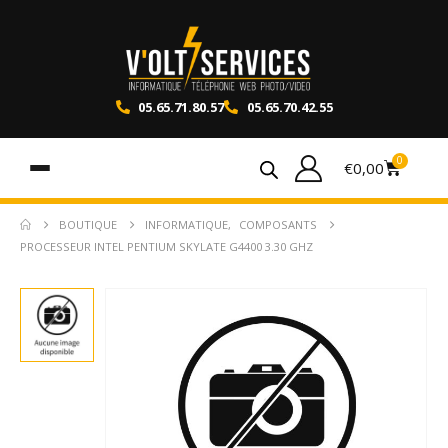
05.65.71.80.57
05.65.70.42.55
0
€
0,00
BOUTIQUE
INFORMATIQUE
,
COMPOSANTS
PROCESSEUR INTEL PENTIUM SKYLATE G4400 3.30 GHZ