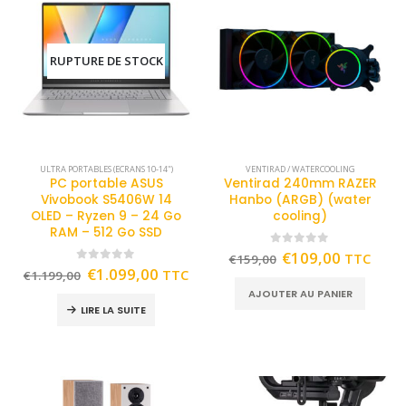
RUPTURE DE STOCK
ULTRA PORTABLES (ECRANS 10-14")
VENTIRAD / WATERCOOLING
PC portable ASUS
Ventirad 240mm RAZER
Vivobook S5406W 14
Hanbo (ARGB) (water
OLED – Ryzen 9 – 24 Go
cooling)
RAM – 512 Go SSD
0
out of 5
€
109,00
TTC
€
159,00
0
out of 5
€
1.099,00
TTC
€
1.199,00
AJOUTER AU PANIER
LIRE LA SUITE