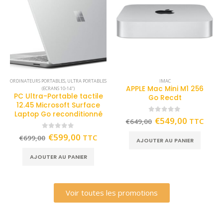
ORDINATEURS PORTABLES
,
ULTRA PORTABLES
IMAC
APPLE Mac Mini M1 256
(ECRANS 10-14")
PC Ultra-Portable tactile
Go Recdt
12.45 Microsoft Surface
Laptop Go reconditionné
0
out of 5
€
549,00
TTC
€
649,00
0
out of 5
€
599,00
TTC
€
699,00
AJOUTER AU PANIER
AJOUTER AU PANIER
Voir toutes les promotions