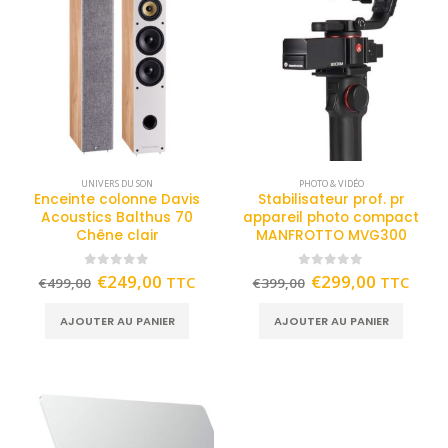
UNIVERS DU SON
PHOTO & VIDÉO
Enceinte colonne Davis
Stabilisateur prof. pr
Acoustics Balthus 70
appareil photo compact
Chêne clair
MANFROTTO MVG300
0
out of 5
0
out of 5
€
249,00
€
299,00
TTC
TTC
€
499,00
€
399,00
AJOUTER AU PANIER
AJOUTER AU PANIER