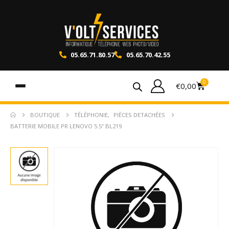
05.65.71.80.57
05.65.70.42.55
0
€
0,00
BOUTIQUE
TÉLÉPHONIE
,
PIÈCES DETACHÉES
BATTERIE MOBILE PR LENOVO 5.5″ BL219