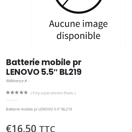
Batterie mobile pr
LENOVO 5.5″ BL219
Référence # -
( Il n’y a pas encore d’avis. )
0
out of 5
Batterie mobile pr LENOVO 5.5″ BL219
€
16,50
TTC