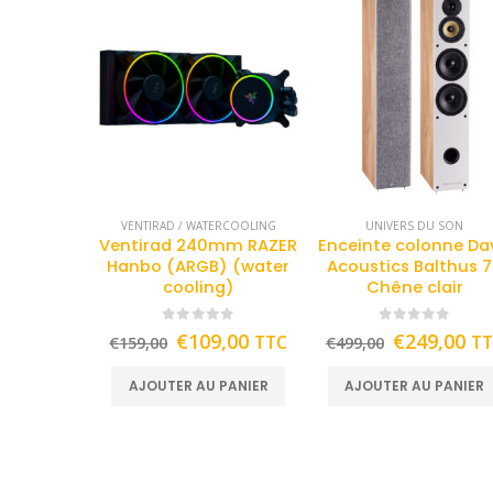
VENTIRAD / WATERCOOLING
UNIVERS DU SON
Ventirad 240mm RAZER
Enceinte colonne Da
Hanbo (ARGB) (water
Acoustics Balthus 
cooling)
Chêne clair
0
out of 5
0
out of 5
€
109,00
€
249,00
TTC
T
€
159,00
€
499,00
AJOUTER AU PANIER
AJOUTER AU PANIER