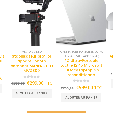
PHOTO & VIDÉO
ORDINATEURS PORTABLES
,
ULTRA
vis
Stabilisateur prof. pr
A
PORTABLES (ECRANS 10-14")
PC Ultra-Portable
70
appareil photo
tactile 12.45 Microsoft
compact MANFROTTO
Surface Laptop Go
MVG300
€
reconditionné
TC
0
out of 5
€
299,00
TTC
€
399,00
0
out of 5
€
599,00
TTC
€
699,00
AJOUTER AU PANIER
AJOUTER AU PANIER