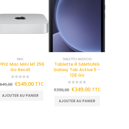
IMAC
TABLETTES ANDROID
PPLE Mac Mini M1 256
Tablette 8 SAMSUNG
Go Recdt
Galaxy Tab Active 5 –
128 Go
0
out of 5
€
549,00
TTC
649,00
0
out of 5
€
349,00
TTC
€
390,00
AJOUTER AU PANIER
AJOUTER AU PANIER