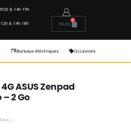
2h30 & 14h-19h
0
-12h & 14h-18h
€
0,00
Bureaux électriques
Occasions
″- 4G ASUS Zenpad
 – 2 Go
’avis. )