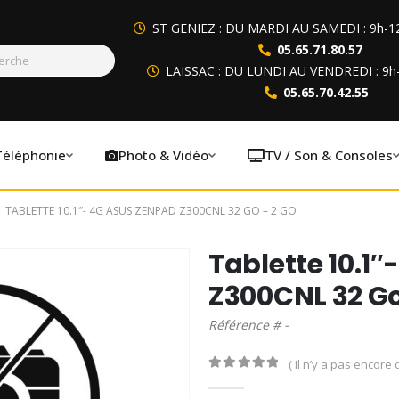
ST GENIEZ : DU MARDI AU SAMEDI : 9h-1
05.65.71.80.57
LAISSAC : DU LUNDI AU VENDREDI : 9h
05.65.70.42.55
Téléphonie
Photo & Vidéo
TV / Son & Consoles
TABLETTE 10.1″- 4G ASUS ZENPAD Z300CNL 32 GO – 2 GO
Tablette 10.1
Z300CNL 32 Go
Référence # -
( Il n’y a pas encore d
0
out of 5