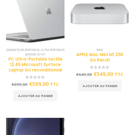
ORDINATEURS PORTABLES
,
ULTRA PORTABLES
IMAC
APPLE Mac Mini M1 256
(ECRANS 10-14")
PC Ultra-Portable tactile
Go Recdt
12.45 Microsoft Surface
Laptop Go reconditionné
0
out of 5
€
549,00
TTC
€
649,00
0
out of 5
€
599,00
TTC
€
699,00
AJOUTER AU PANIER
AJOUTER AU PANIER