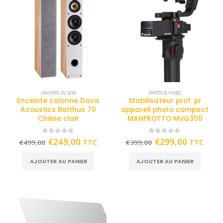
UNIVERS DU SON
PHOTO & VIDÉO
Enceinte colonne Davis
Stabilisateur prof. pr
Acoustics Balthus 70
appareil photo compact
Chêne clair
MANFROTTO MVG300
0
out of 5
0
out of 5
€
249,00
€
299,00
TTC
TTC
€
499,00
€
399,00
AJOUTER AU PANIER
AJOUTER AU PANIER