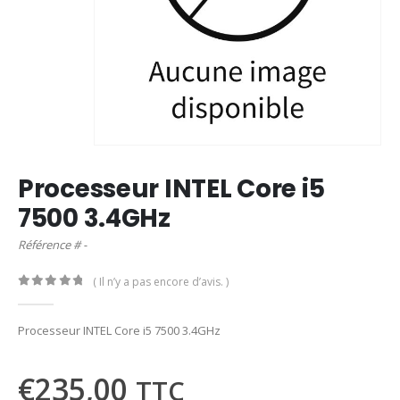
Processeur INTEL Core i5
7500 3.4GHz
Référence # -
( Il n’y a pas encore d’avis. )
0
out of 5
Processeur INTEL Core i5 7500 3.4GHz
€
235,00
TTC