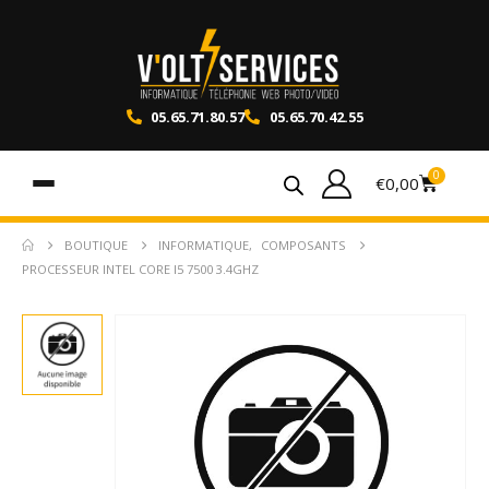
05.65.71.80.57
05.65.70.42.55
0
€
0,00
BOUTIQUE
INFORMATIQUE
,
COMPOSANTS
PROCESSEUR INTEL CORE I5 7500 3.4GHZ