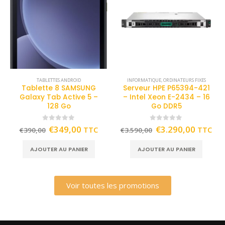
TABLETTES ANDROID
INFORMATIQUE
,
ORDINATEURS FIXES
Tablette 8 SAMSUNG
Serveur HPE P65394-421
Galaxy Tab Active 5 –
– Intel Xeon E-2434 – 16
128 Go
Go DDR5
0
out of 5
0
out of 5
€
349,00
€
3.290,00
TTC
TTC
€
390,00
€
3.590,00
AJOUTER AU PANIER
AJOUTER AU PANIER
Voir toutes les promotions