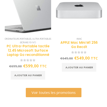
ORDINATEURS PORTABLES
,
ULTRA PORTABLES
IMAC
APPLE Mac Mini M1 256
(ECRANS 10-14")
PC Ultra-Portable tactile
Go Recdt
12.45 Microsoft Surface
Laptop Go reconditionné
0
out of 5
€
549,00
TTC
€
649,00
0
out of 5
€
599,00
TTC
€
699,00
AJOUTER AU PANIER
AJOUTER AU PANIER
Voir toutes les promotions