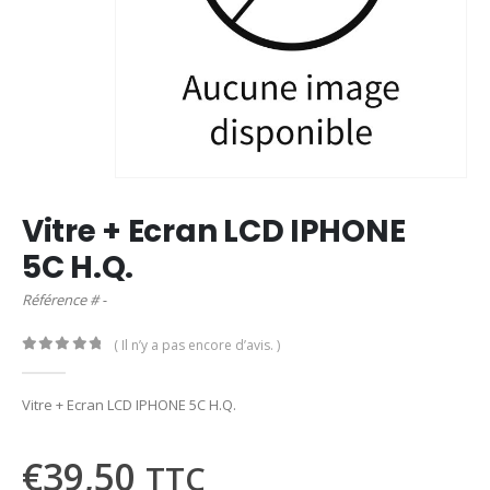
Vitre + Ecran LCD IPHONE
5C H.Q.
Référence # -
( Il n’y a pas encore d’avis. )
0
out of 5
Vitre + Ecran LCD IPHONE 5C H.Q.
€
39,50
TTC