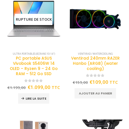
RUPTURE DE STOCK
ULTRA PORTABLES (ECRANS 10-14")
VENTIRAD / WATERCOOLING
PC portable ASUS
Ventirad 240mm RAZER
Vivobook S5406W 14
Hanbo (ARGB) (water
OLED – Ryzen 9 – 24 Go
cooling)
RAM – 512 Go SSD
0
out of 5
€
109,00
TTC
€
159,00
0
out of 5
€
1.099,00
TTC
€
1.199,00
AJOUTER AU PANIER
LIRE LA SUITE