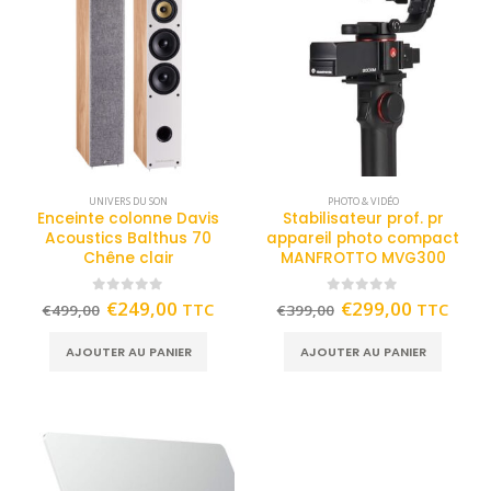
UNIVERS DU SON
PHOTO & VIDÉO
Enceinte colonne Davis
Stabilisateur prof. pr
Acoustics Balthus 70
appareil photo compact
Chêne clair
MANFROTTO MVG300
0
out of 5
0
out of 5
€
249,00
€
299,00
TTC
TTC
€
499,00
€
399,00
AJOUTER AU PANIER
AJOUTER AU PANIER