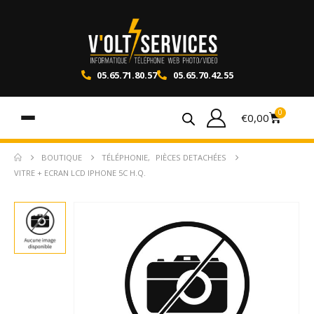
05.65.71.80.57
05.65.70.42.55
0
€
0,00
BOUTIQUE
TÉLÉPHONIE
,
PIÈCES DETACHÉES
VITRE + ECRAN LCD IPHONE 5C H.Q.