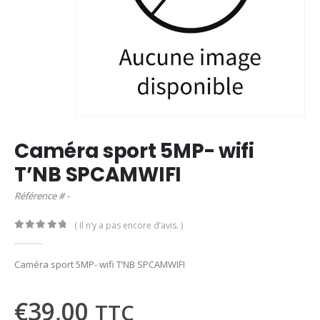
Caméra sport 5MP- wifi
T’NB SPCAMWIFI
Référence # -
( Il n’y a pas encore d’avis. )
0
out of 5
Caméra sport 5MP- wifi T’NB SPCAMWIFI
€
39,00
TTC