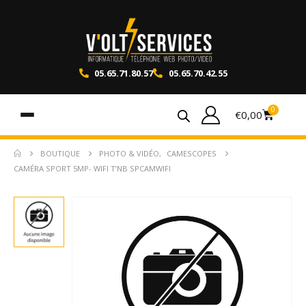
05.65.71.80.57
05.65.70.42.55
0
€
0,00
BOUTIQUE
PHOTO & VIDÉO
,
CAMESCOPES
CAMÉRA SPORT 5MP- WIFI T’NB SPCAMWIFI