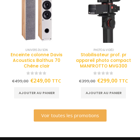
UNIVERS DU SON
PHOTO & VIDÉO
Enceinte colonne Davis
Stabilisateur prof. pr
Acoustics Balthus 70
appareil photo compact
Chêne clair
MANFROTTO MVG300
0
out of 5
0
out of 5
€
249,00
€
299,00
TTC
TTC
€
499,00
€
399,00
AJOUTER AU PANIER
AJOUTER AU PANIER
Voir toutes les promotions