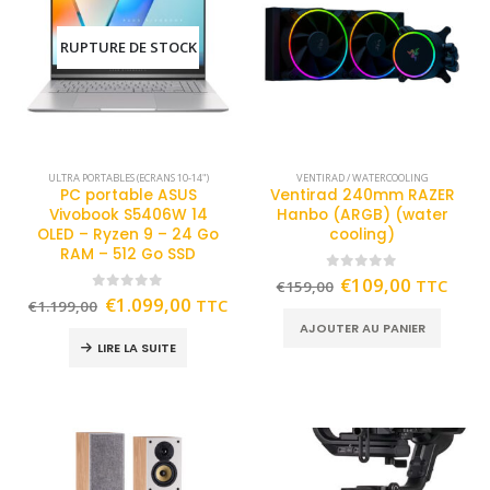
RUPTURE DE STOCK
ULTRA PORTABLES (ECRANS 10-14")
VENTIRAD / WATERCOOLING
PC portable ASUS
Ventirad 240mm RAZER
Vivobook S5406W 14
Hanbo (ARGB) (water
OLED – Ryzen 9 – 24 Go
cooling)
RAM – 512 Go SSD
0
out of 5
€
109,00
TTC
€
159,00
0
out of 5
€
1.099,00
TTC
€
1.199,00
AJOUTER AU PANIER
LIRE LA SUITE