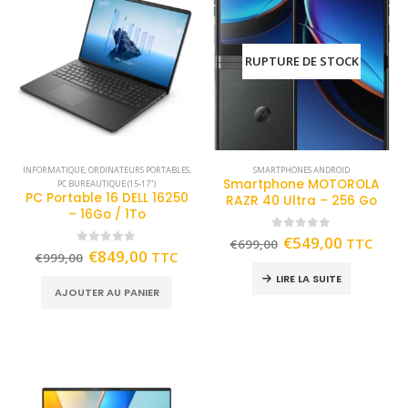
RUPTURE DE STOCK
INFORMATIQUE
,
ORDINATEURS PORTABLES
,
SMARTPHONES ANDROID
Smartphone MOTOROLA
PC BUREAUTIQUE (15-17")
PC Portable 16 DELL 16250
RAZR 40 Ultra – 256 Go
– 16Go / 1To
0
out of 5
€
549,00
TTC
€
699,00
0
out of 5
€
849,00
TTC
€
999,00
LIRE LA SUITE
AJOUTER AU PANIER