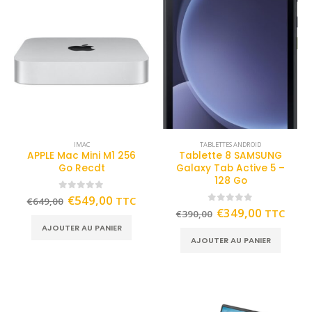
IMAC
TABLETTES ANDROID
APPLE Mac Mini M1 256
Tablette 8 SAMSUNG
Go Recdt
Galaxy Tab Active 5 –
128 Go
0
out of 5
€
549,00
TTC
€
649,00
0
out of 5
€
349,00
TTC
€
390,00
AJOUTER AU PANIER
AJOUTER AU PANIER