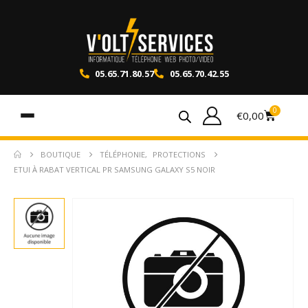
05.65.71.80.57
05.65.70.42.55
0
€
0,00
BOUTIQUE
TÉLÉPHONIE
,
PROTECTIONS
ETUI À RABAT VERTICAL PR SAMSUNG GALAXY S5 NOIR