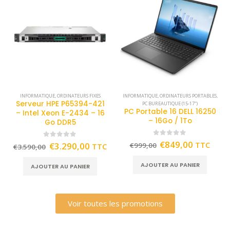
INFORMATIQUE
,
ORDINATEURS FIXES
INFORMATIQUE
,
ORDINATEURS PORTABLES
,
Serveur HPE P65394-421
PC BUREAUTIQUE (15-17")
PC Portable 16 DELL 16250
– Intel Xeon E-2434 – 16
– 16Go / 1To
Go DDR5
0
out of 5
€
849,00
TTC
0
out of 5
€
3.290,00
€
999,00
TTC
€
3.590,00
AJOUTER AU PANIER
AJOUTER AU PANIER
Voir toutes les promotions