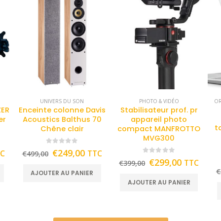
UNIVERS DU SON
PHOTO & VIDÉO
OR
ZER
Enceinte colonne Davis
Stabilisateur prof. pr
er
Acoustics Balthus 70
appareil photo
t
Chêne clair
compact MANFROTTO
MVG300
0
out of 5
€
249,00
TC
TTC
€
499,00
0
out of 5
€
299,00
TTC
€
399,00
€
AJOUTER AU PANIER
AJOUTER AU PANIER