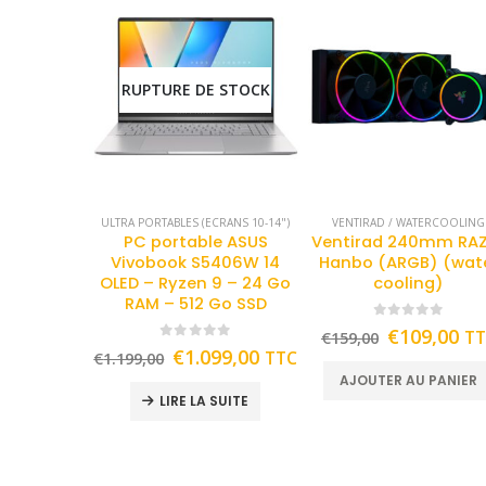
RUPTURE DE STOCK
ULTRA PORTABLES (ECRANS 10-14")
VENTIRAD / WATERCOOLING
PC portable ASUS
Ventirad 240mm RA
Vivobook S5406W 14
Hanbo (ARGB) (wat
OLED – Ryzen 9 – 24 Go
cooling)
RAM – 512 Go SSD
0
out of 5
€
109,00
T
€
159,00
0
out of 5
€
1.099,00
TTC
€
1.199,00
AJOUTER AU PANIER
LIRE LA SUITE