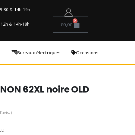
2h30 & 14h-19h
0
-12h & 14h-18h
€
0,00
Bureaux électriques
Occasions
NON 62XL noire OLD
’avis. )
LD