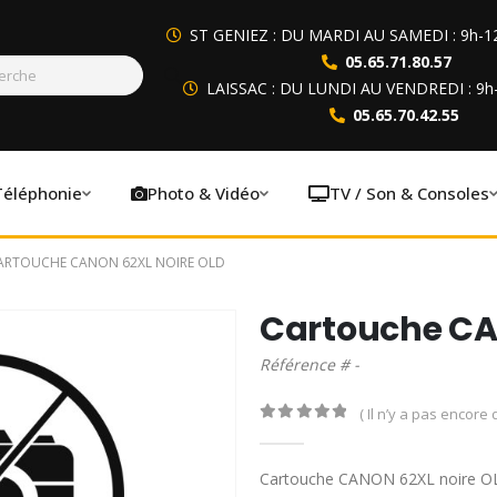
ST GENIEZ : DU MARDI AU SAMEDI : 9h-1
05.65.71.80.57
LAISSAC : DU LUNDI AU VENDREDI : 9h
05.65.70.42.55
Téléphonie
Photo & Vidéo
TV / Son & Consoles
ARTOUCHE CANON 62XL NOIRE OLD
Cartouche CA
Référence # -
( Il n’y a pas encore d
0
out of 5
Cartouche CANON 62XL noire O