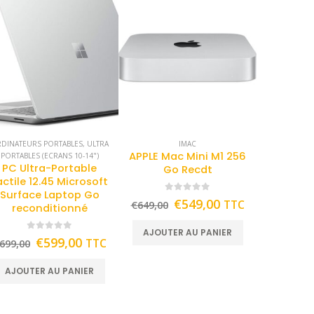
DINATEURS PORTABLES
,
ULTRA
IMAC
APPLE Mac Mini M1 256
PORTABLES (ECRANS 10-14")
PC Ultra-Portable
Go Recdt
actile 12.45 Microsoft
Surface Laptop Go
0
out of 5
€
549,00
TTC
€
649,00
reconditionné
AJOUTER AU PANIER
0
out of 5
€
599,00
TTC
699,00
AJOUTER AU PANIER