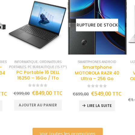
RUPTURE DE STOCK
IXES
INFORMATIQUE
,
ORDINATEURS
SMARTPHONES ANDROID
UL
-
Smartphone
PORTABLES
,
PC BUREAUTIQUE (15-17")
PC Portable 16 DELL
434
MOTOROLA RAZR 40
16250 – 16Go / 1To
Ultra – 256 Go
OL
0
out of 5
0
out of 5
€
849,00
TTC
€
549,00
TTC
€
999,00
TTC
€
699,00
€
1.
AJOUTER AU PANIER
LIRE LA SUITE
Voir toutes les promotions