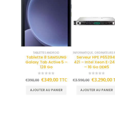
TABLETTES ANDROID
INFORMATIQUE
,
ORDINATEURS F
Tablette 8 SAMSUNG
Serveur HPE P65394
Galaxy Tab Active 5 –
421 – Intel Xeon E-2
128 Go
– 16 Go DDR5
0
out of 5
0
out of 5
€
349,00
€
3.290,00
TTC
€
390,00
€
3.590,00
AJOUTER AU PANIER
AJOUTER AU PANIER