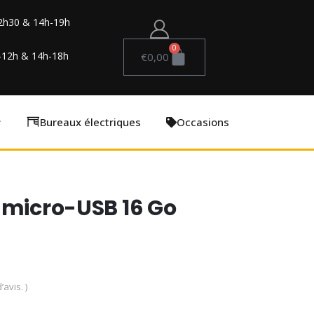
2h30 & 14h-19h
0
-12h & 14h-18h
€
0,00
Bureaux électriques
Occasions
 micro-USB 16 Go
’avis. )