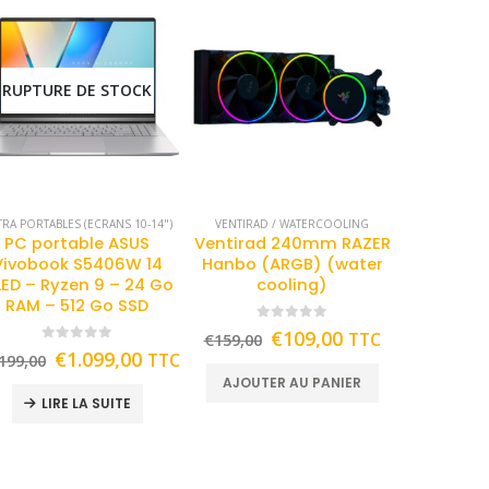
RUPTURE DE STOCK
TRA PORTABLES (ECRANS 10-14")
VENTIRAD / WATERCOOLING
PC portable ASUS
Ventirad 240mm RAZER
Vivobook S5406W 14
Hanbo (ARGB) (water
ED – Ryzen 9 – 24 Go
cooling)
RAM – 512 Go SSD
0
out of 5
€
109,00
TTC
€
159,00
0
out of 5
€
1.099,00
TTC
199,00
AJOUTER AU PANIER
LIRE LA SUITE