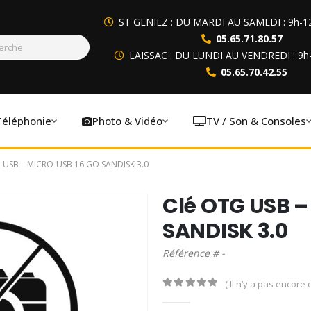
ST GENIEZ : DU MARDI AU SAMEDI : 9h-1
05.65.71.80.57
LAISSAC : DU LUNDI AU VENDREDI : 9h
05.65.70.42.55
Téléphonie
Photo & Vidéo
TV / Son & Consoles
 USB – MICRO-USB 16 GO SANDISK 3.0
Clé OTG USB –
SANDISK 3.0
Référence # -
( Il n’y a pas encore d
0
out of 5