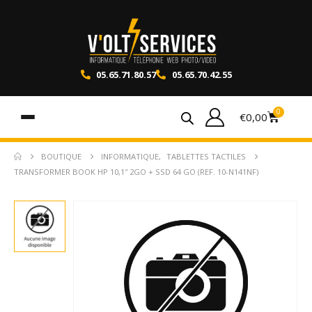
05.65.71.80.57
05.65.70.42.55
0
€
0,00
BOUTIQUE
INFORMATIQUE
,
TABLETTES TACTILES
TRANSFORMER BOOK HP 10,1″ 2GO + SSD 64 GO (REF. 10-N141NF)