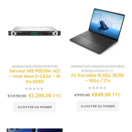
INFORMATIQUE
,
ORDINATEURS FIXES
INFORMATIQUE
,
ORDINATEURS PORTABLES
,
Serveur HPE P65394-421
PC BUREAUTIQUE (15-17")
PC Portable 16 DELL 16250
– Intel Xeon E-2434 – 16
– 16Go / 1To
Go DDR5
0
out of 5
€
849,00
TTC
0
out of 5
€
3.290,00
€
999,00
TTC
€
3.590,00
AJOUTER AU PANIER
AJOUTER AU PANIER