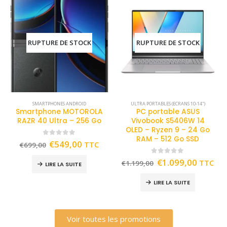
RUPTURE DE STOCK
RUPTURE DE STOCK
SMARTPHONES ANDROID
ULTRA PORTABLES (ECRANS 10-14")
Smartphone MOTOROLA
PC portable ASUS
RAZR 40 Ultra – 256 Go
Vivobook S5406W 14
OLED – Ryzen 9 – 24 Go
RAM – 512 Go SSD
0
out of 5
€
549,00
TTC
€
699,00
0
out of 5
€
1.099,00
TTC
€
1.199,00
LIRE LA SUITE
LIRE LA SUITE
Voir toutes les promotions