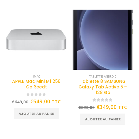
IMAC
TABLETTES ANDROID
APPLE Mac Mini M1 256
Tablette 8 SAMSUNG
Go Recdt
Galaxy Tab Active 5 –
128 Go
0
out of 5
€
549,00
TTC
€
649,00
0
out of 5
€
349,00
TTC
€
390,00
AJOUTER AU PANIER
AJOUTER AU PANIER