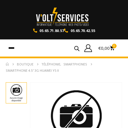
05.65.71.80.57
05.65.70.42.55
0
€
0,00
BOUTIQUE
TÉLÉPHONIE
,
SMARTPHONES
SMARTPHONE 4.5″ 3G HUAWEI Y5 II