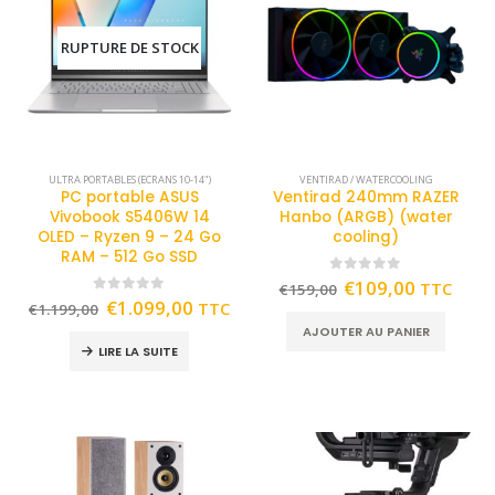
RUPTURE DE STOCK
ULTRA PORTABLES (ECRANS 10-14")
VENTIRAD / WATERCOOLING
PC portable ASUS
Ventirad 240mm RAZER
Vivobook S5406W 14
Hanbo (ARGB) (water
OLED – Ryzen 9 – 24 Go
cooling)
RAM – 512 Go SSD
0
out of 5
€
109,00
TTC
€
159,00
0
out of 5
€
1.099,00
TTC
€
1.199,00
AJOUTER AU PANIER
LIRE LA SUITE