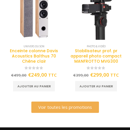
UNIVERS DU SON
PHOTO & VIDÉO
Enceinte colonne Davis
Stabilisateur prof. pr
Acoustics Balthus 70
appareil photo compact
Chêne clair
MANFROTTO MVG300
0
out of 5
0
out of 5
€
249,00
€
299,00
TTC
TTC
€
499,00
€
399,00
AJOUTER AU PANIER
AJOUTER AU PANIER
Voir toutes les promotions