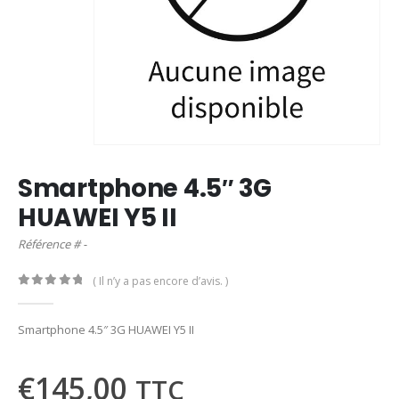
Smartphone 4.5″ 3G
HUAWEI Y5 II
Référence # -
( Il n’y a pas encore d’avis. )
0
out of 5
Smartphone 4.5″ 3G HUAWEI Y5 II
€
145,00
TTC