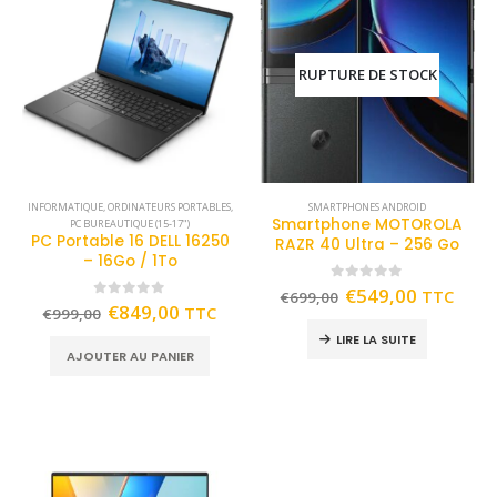
RUPTURE DE STOCK
INFORMATIQUE
,
ORDINATEURS PORTABLES
,
SMARTPHONES ANDROID
Smartphone MOTOROLA
PC BUREAUTIQUE (15-17")
PC Portable 16 DELL 16250
RAZR 40 Ultra – 256 Go
– 16Go / 1To
0
out of 5
€
549,00
TTC
€
699,00
0
out of 5
€
849,00
TTC
€
999,00
LIRE LA SUITE
AJOUTER AU PANIER