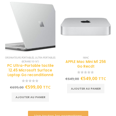
ORDINATEURS PORTABLES
,
ULTRA PORTABLES
IMAC
APPLE Mac Mini M1 256
(ECRANS 10-14")
PC Ultra-Portable tactile
Go Recdt
12.45 Microsoft Surface
Laptop Go reconditionné
0
out of 5
€
549,00
TTC
€
649,00
0
out of 5
€
599,00
TTC
€
699,00
AJOUTER AU PANIER
AJOUTER AU PANIER
Voir toutes les promotions