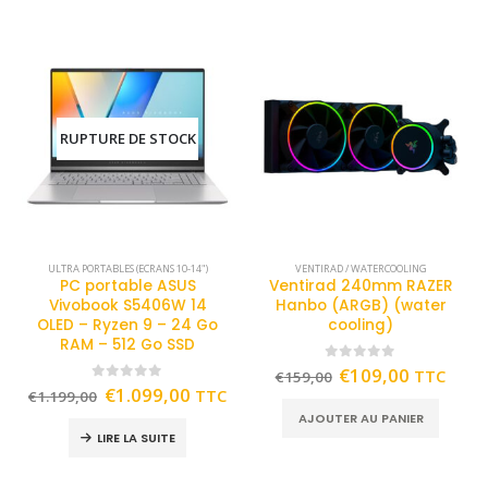
RUPTURE DE STOCK
ULTRA PORTABLES (ECRANS 10-14")
VENTIRAD / WATERCOOLING
PC portable ASUS
Ventirad 240mm RAZER
Vivobook S5406W 14
Hanbo (ARGB) (water
OLED – Ryzen 9 – 24 Go
cooling)
RAM – 512 Go SSD
0
out of 5
€
109,00
TTC
€
159,00
0
out of 5
€
1.099,00
TTC
€
1.199,00
AJOUTER AU PANIER
LIRE LA SUITE