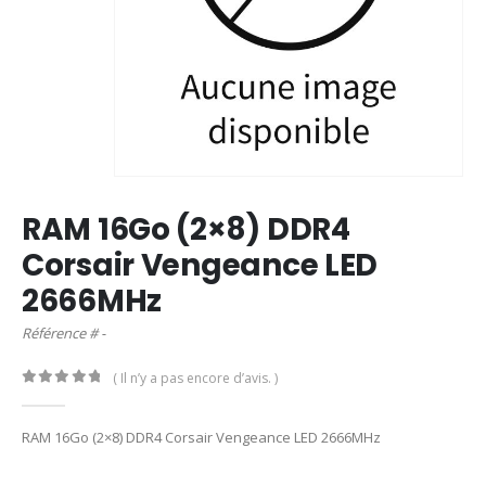
RAM 16Go (2×8) DDR4
Corsair Vengeance LED
2666MHz
Référence # -
( Il n’y a pas encore d’avis. )
0
out of 5
RAM 16Go (2×8) DDR4 Corsair Vengeance LED 2666MHz