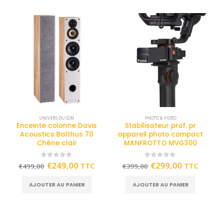
UNIVERS DU SON
PHOTO & VIDÉO
Enceinte colonne Davis
Stabilisateur prof. pr
Acoustics Balthus 70
appareil photo compact
Chêne clair
MANFROTTO MVG300
0
out of 5
0
out of 5
€
249,00
€
299,00
TTC
TTC
€
499,00
€
399,00
AJOUTER AU PANIER
AJOUTER AU PANIER