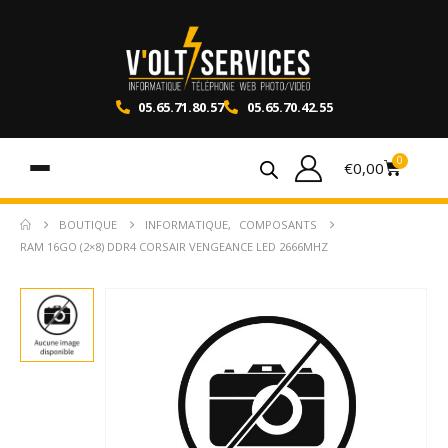
05.65.71.80.57
05.65.70.42.55
0
€
0,00
BOUTIQUE
INFORMATIQUE
,
COMPOSANTS
RAM 16GO (2×8) DDR4 CORSAIR VENGEANCE LED 2666MHZ