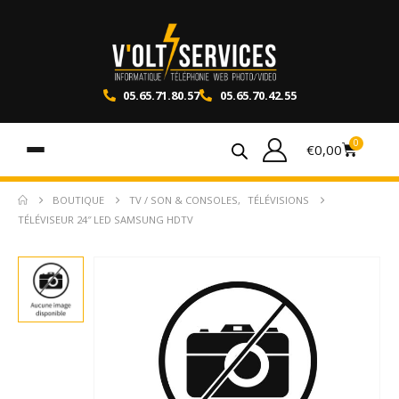
05.65.71.80.57
05.65.70.42.55
0
€
0,00
BOUTIQUE
TV / SON & CONSOLES
,
TÉLÉVISIONS
TÉLÉVISEUR 24″ LED SAMSUNG HDTV