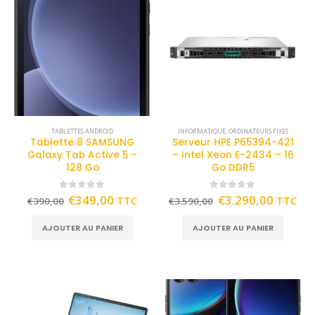
TABLETTES ANDROID
INFORMATIQUE
,
ORDINATEURS FIXES
Tablette 8 SAMSUNG
Serveur HPE P65394-421
Galaxy Tab Active 5 –
– Intel Xeon E-2434 – 16
128 Go
Go DDR5
0
out of 5
0
out of 5
€
349,00
€
3.290,00
TTC
TTC
€
390,00
€
3.590,00
AJOUTER AU PANIER
AJOUTER AU PANIER