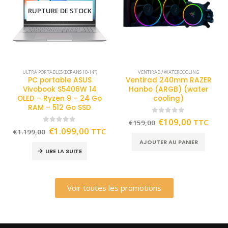
RUPTURE DE STOCK
ULTRA PORTABLES (ECRANS 10-14")
VENTIRAD / WATERCOOLING
PC portable ASUS
Ventirad 240mm RAZER
Vivobook S5406W 14
Hanbo (ARGB) (water
OLED – Ryzen 9 – 24 Go
cooling)
RAM – 512 Go SSD
0
out of 5
€
109,00
TTC
€
159,00
0
out of 5
€
1.099,00
TTC
€
1.199,00
AJOUTER AU PANIER
LIRE LA SUITE
Voir toutes les promotions