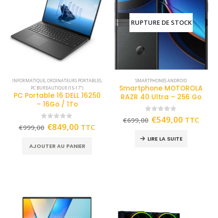
RUPTURE DE STOCK
INFORMATIQUE
,
ORDINATEURS PORTABLES
,
SMARTPHONES ANDROID
Smartphone MOTOROLA
PC BUREAUTIQUE (15-17")
PC Portable 16 DELL 16250
RAZR 40 Ultra – 256 Go
– 16Go / 1To
0
out of 5
€
549,00
TTC
€
699,00
0
out of 5
€
849,00
TTC
€
999,00
LIRE LA SUITE
AJOUTER AU PANIER