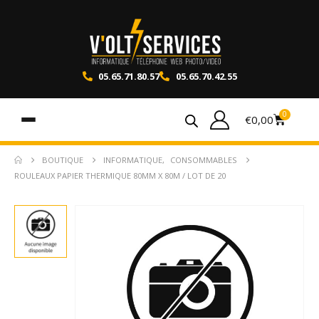
05.65.71.80.57
05.65.70.42.55
0
€
0,00
BOUTIQUE
INFORMATIQUE
,
CONSOMMABLES
ROULEAUX PAPIER THERMIQUE 80MM X 80M / LOT DE 20