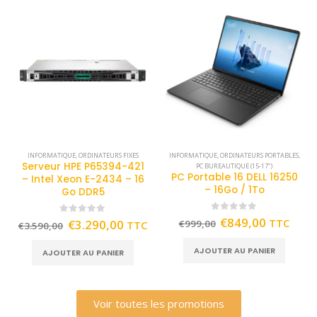
INFORMATIQUE
,
ORDINATEURS FIXES
INFORMATIQUE
,
ORDINATEURS PORTABLES
,
Serveur HPE P65394-421
PC BUREAUTIQUE (15-17")
PC Portable 16 DELL 16250
– Intel Xeon E-2434 – 16
– 16Go / 1To
Go DDR5
0
out of 5
€
849,00
TTC
0
out of 5
€
3.290,00
€
999,00
TTC
€
3.590,00
AJOUTER AU PANIER
AJOUTER AU PANIER
Voir toutes les promotions