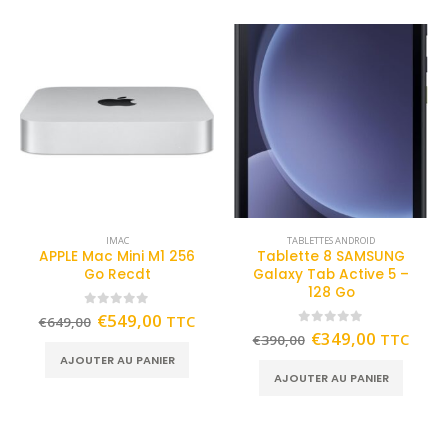
IMAC
TABLETTES ANDROID
APPLE Mac Mini M1 256
Tablette 8 SAMSUNG
Go Recdt
Galaxy Tab Active 5 –
128 Go
0
out of 5
€
549,00
TTC
€
649,00
0
out of 5
€
349,00
TTC
€
390,00
AJOUTER AU PANIER
AJOUTER AU PANIER