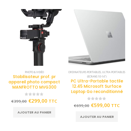
PHOTO & VIDÉO
ORDINATEURS PORTABLES
,
ULTRA PORTABLES
Stabilisateur prof. pr
(ECRANS 10-14")
PC Ultra-Portable tactile
appareil photo compact
12.45 Microsoft Surface
MANFROTTO MVG300
Laptop Go reconditionné
0
out of 5
€
299,00
TTC
€
399,00
0
out of 5
€
599,00
TTC
€
699,00
AJOUTER AU PANIER
AJOUTER AU PANIER