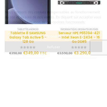
Nous utilisons des cookies indispensables au fonctionnement
du site et au suivi de nos ventes. En cliquant sur Accepter vous
consentez à l’utilisation de ces cookies fonctionnels.
Accepter
TABLETTES ANDROID
INFORMATIQUE
,
ORDINATEURS FIXES
Tablette 8 SAMSUNG
Serveur HPE P65394-421
Refuser
Galaxy Tab Active 5 –
– Intel Xeon E-2434 – 16
128 Go
Go DDR5
0
out of 5
0
out of 5
€
349,00
€
3.290,00
TTC
TTC
€
390,00
€
3.590,00
AJOUTER AU PANIER
AJOUTER AU PANIER