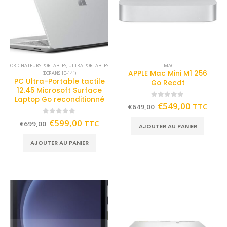
ORDINATEURS PORTABLES
,
ULTRA PORTABLES
IMAC
APPLE Mac Mini M1 256
(ECRANS 10-14")
PC Ultra-Portable tactile
Go Recdt
12.45 Microsoft Surface
Laptop Go reconditionné
0
out of 5
€
549,00
TTC
€
649,00
0
out of 5
€
599,00
TTC
€
699,00
AJOUTER AU PANIER
AJOUTER AU PANIER