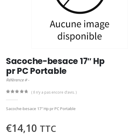
Sacoche-besace 17″ Hp
pr PC Portable
Référence # -
( Il n’y a pas encore d’avis. )
0
out of 5
Sacoche-besace 17″ Hp pr PC Portable
€
14,10
TTC