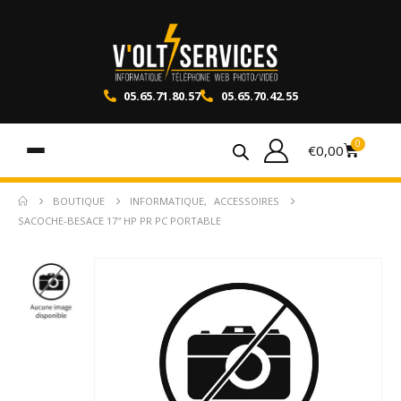
05.65.71.80.57
05.65.70.42.55
0
€
0,00
BOUTIQUE
INFORMATIQUE
,
ACCESSOIRES
SACOCHE-BESACE 17″ HP PR PC PORTABLE