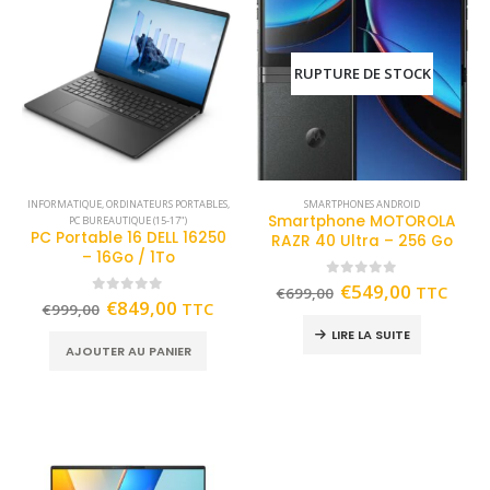
RUPTURE DE STOCK
INFORMATIQUE
,
ORDINATEURS PORTABLES
,
SMARTPHONES ANDROID
Smartphone MOTOROLA
PC BUREAUTIQUE (15-17")
PC Portable 16 DELL 16250
RAZR 40 Ultra – 256 Go
– 16Go / 1To
0
out of 5
€
549,00
TTC
€
699,00
0
out of 5
€
849,00
TTC
€
999,00
LIRE LA SUITE
AJOUTER AU PANIER