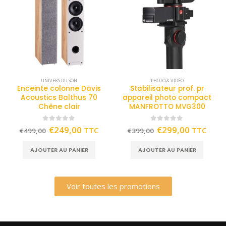
UNIVERS DU SON
PHOTO & VIDÉO
Enceinte colonne Davis
Stabilisateur prof. pr
Acoustics Balthus 70
appareil photo compact
Chêne clair
MANFROTTO MVG300
0
out of 5
0
out of 5
€
249,00
€
299,00
TTC
TTC
€
499,00
€
399,00
AJOUTER AU PANIER
AJOUTER AU PANIER
Voir toutes les promotions