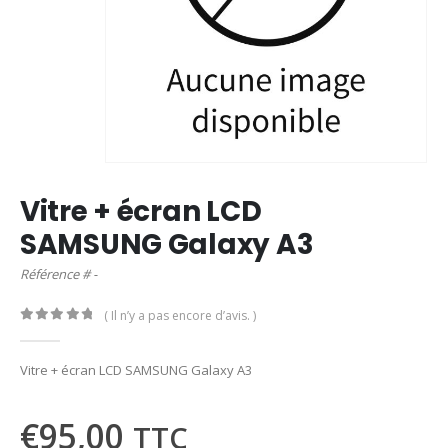
Vitre + écran LCD
SAMSUNG Galaxy A3
Référence # -
( Il n’y a pas encore d’avis. )
0
out of 5
Vitre + écran LCD SAMSUNG Galaxy A3
€
95,00
TTC