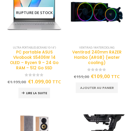
RUPTURE DE STOCK
ULTRA PORTABLES (ECRANS 10-14")
VENTIRAD / WATERCOOLING
PC portable ASUS
Ventirad 240mm RAZER
Vivobook S5406W 14
Hanbo (ARGB) (water
OLED – Ryzen 9 – 24 Go
cooling)
RAM – 512 Go SSD
0
out of 5
€
109,00
TTC
€
159,00
0
out of 5
€
1.099,00
TTC
€
1.199,00
AJOUTER AU PANIER
LIRE LA SUITE