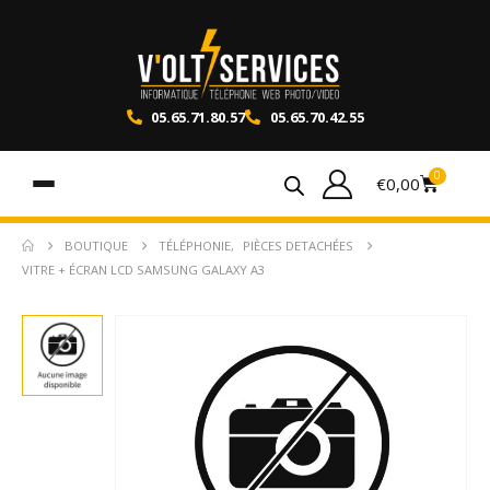
05.65.71.80.57
05.65.70.42.55
0
€
0,00
BOUTIQUE
TÉLÉPHONIE
,
PIÈCES DETACHÉES
VITRE + ÉCRAN LCD SAMSUNG GALAXY A3