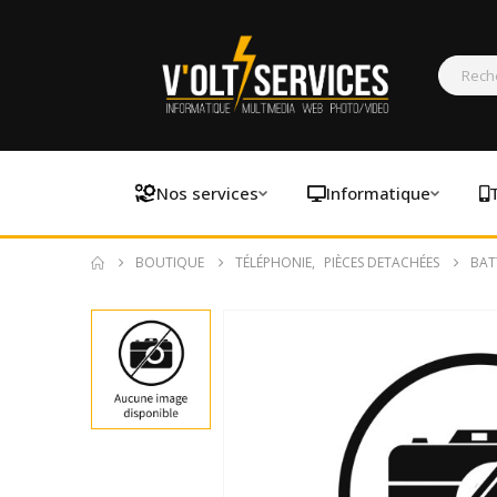
Nos services
Informatique
BOUTIQUE
TÉLÉPHONIE
,
PIÈCES DETACHÉES
BAT