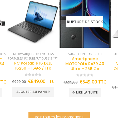
RUPTURE DE STOCK
IXES
INFORMATIQUE
,
ORDINATEURS
SMARTPHONES ANDROID
UL
-
Smartphone
PORTABLES
,
PC BUREAUTIQUE (15-17")
PC Portable 16 DELL
434
MOTOROLA RAZR 40
16250 – 16Go / 1To
Ultra – 256 Go
OL
0
out of 5
0
out of 5
€
849,00
TTC
€
549,00
TTC
€
999,00
TTC
€
699,00
€
1.
AJOUTER AU PANIER
LIRE LA SUITE
Voir toutes les promotions