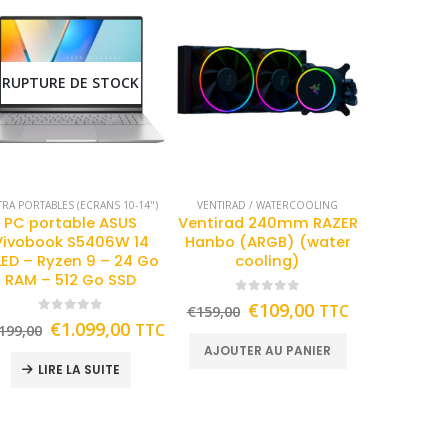
RUPTURE DE STOCK
TRA PORTABLES (ECRANS 10-14")
VENTIRAD / WATERCOOLING
PC portable ASUS
Ventirad 240mm RAZER
Vivobook S5406W 14
Hanbo (ARGB) (water
ED – Ryzen 9 – 24 Go
cooling)
RAM – 512 Go SSD
0
out of 5
€
109,00
TTC
€
159,00
0
out of 5
€
1.099,00
TTC
199,00
AJOUTER AU PANIER
LIRE LA SUITE