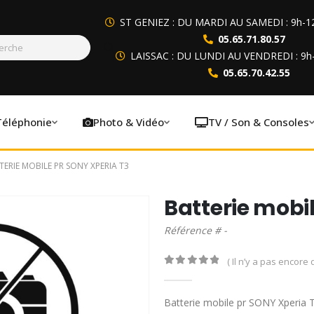
ST GENIEZ : DU MARDI AU SAMEDI : 9h-1
05.65.71.80.57
LAISSAC : DU LUNDI AU VENDREDI : 9h
05.65.70.42.55
Téléphonie
Photo & Vidéo
TV / Son & Consoles
TERIE MOBILE PR SONY XPERIA T3
Batterie mobi
Référence # -
( Il n’y a pas encore d
0
out of 5
Batterie mobile pr SONY Xperia 