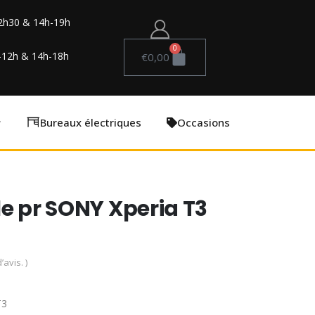
2h30 & 14h-19h
0
-12h & 14h-18h
€
0,00
Bureaux électriques
Occasions
le pr SONY Xperia T3
’avis. )
T3