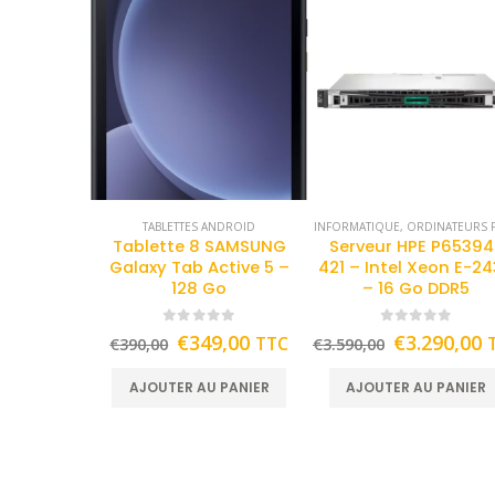
TABLETTES ANDROID
INFORMATIQUE
,
ORDINATEURS F
Tablette 8 SAMSUNG
Serveur HPE P65394
Galaxy Tab Active 5 –
421 – Intel Xeon E-2
128 Go
– 16 Go DDR5
0
out of 5
0
out of 5
€
349,00
€
3.290,00
TTC
€
390,00
€
3.590,00
AJOUTER AU PANIER
AJOUTER AU PANIER