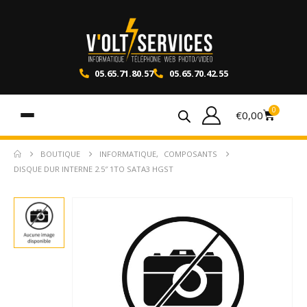
05.65.71.80.57
05.65.70.42.55
0
€
0,00
BOUTIQUE
INFORMATIQUE
,
COMPOSANTS
DISQUE DUR INTERNE 2.5″ 1TO SATA3 HGST