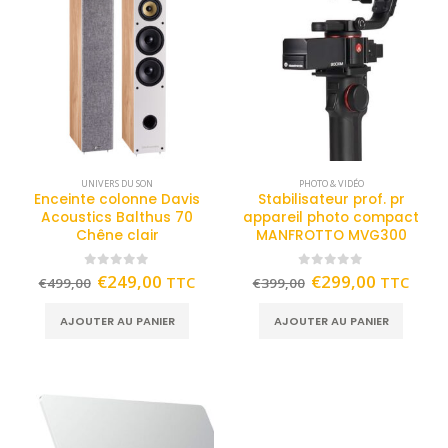
UNIVERS DU SON
PHOTO & VIDÉO
Enceinte colonne Davis
Stabilisateur prof. pr
Acoustics Balthus 70
appareil photo compact
Chêne clair
MANFROTTO MVG300
0
out of 5
0
out of 5
€
249,00
€
299,00
TTC
TTC
€
499,00
€
399,00
AJOUTER AU PANIER
AJOUTER AU PANIER