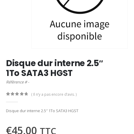
Disque dur interne 2.5″
1To SATA3 HGST
Référence # -
( Il n’y a pas encore d’avis. )
0
out of 5
Disque dur interne 2.5″ 1To SATA3 HGST
€
45,00
TTC