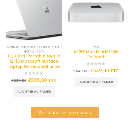
ORDINATEURS PORTABLES
,
ULTRA PORTABLES
IMAC
APPLE Mac Mini M1 256
(ECRANS 10-14")
PC Ultra-Portable tactile
Go Recdt
12.45 Microsoft Surface
Laptop Go reconditionné
0
out of 5
€
549,00
TTC
€
649,00
0
out of 5
€
599,00
TTC
€
699,00
AJOUTER AU PANIER
AJOUTER AU PANIER
Voir toutes les promotions