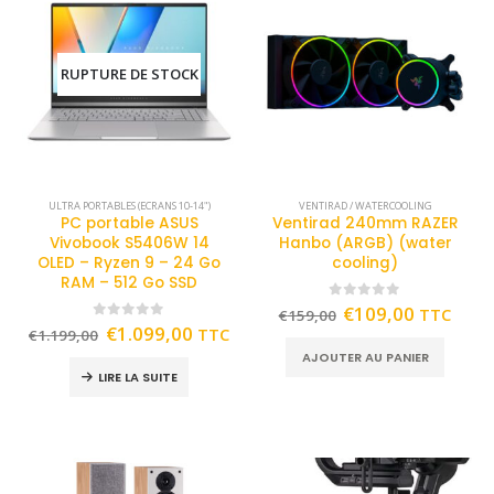
RUPTURE DE STOCK
ULTRA PORTABLES (ECRANS 10-14")
VENTIRAD / WATERCOOLING
PC portable ASUS
Ventirad 240mm RAZER
Vivobook S5406W 14
Hanbo (ARGB) (water
OLED – Ryzen 9 – 24 Go
cooling)
RAM – 512 Go SSD
0
out of 5
€
109,00
TTC
€
159,00
0
out of 5
€
1.099,00
TTC
€
1.199,00
AJOUTER AU PANIER
LIRE LA SUITE