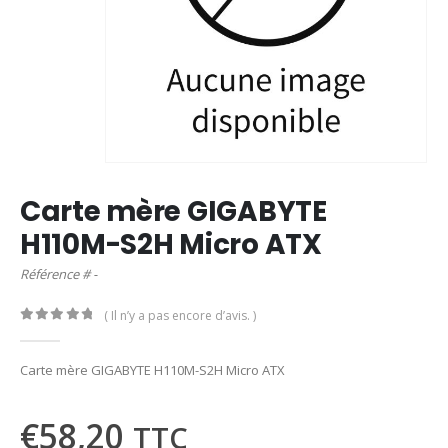
Carte mère GIGABYTE
H110M-S2H Micro ATX
Référence # -
( Il n’y a pas encore d’avis. )
0
out of 5
Carte mère GIGABYTE H110M-S2H Micro ATX
€
58,20
TTC