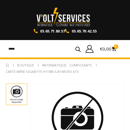
05.65.71.80.57
05.65.70.42.55
0
€
0,00
BOUTIQUE
INFORMATIQUE
,
COMPOSANTS
CARTE MÈRE GIGABYTE H110M-S2H MICRO ATX