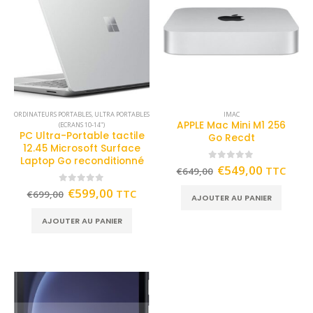
ORDINATEURS PORTABLES
,
ULTRA PORTABLES
IMAC
APPLE Mac Mini M1 256
(ECRANS 10-14")
PC Ultra-Portable tactile
Go Recdt
12.45 Microsoft Surface
Laptop Go reconditionné
0
out of 5
€
549,00
TTC
€
649,00
0
out of 5
€
599,00
TTC
€
699,00
AJOUTER AU PANIER
AJOUTER AU PANIER