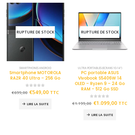
RUPTURE DE STOCK
RUPTURE DE STOCK
SMARTPHONES ANDROID
ULTRA PORTABLES (ECRANS 10-14")
Smartphone MOTOROLA
PC portable ASUS
RAZR 40 Ultra – 256 Go
Vivobook S5406W 14
OLED – Ryzen 9 – 24 Go
RAM – 512 Go SSD
0
out of 5
€
549,00
TTC
€
699,00
0
out of 5
€
1.099,00
TTC
€
1.199,00
LIRE LA SUITE
LIRE LA SUITE