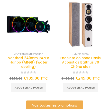
VENTIRAD / WATERCOOLING
UNIVERS DU SON
Ventirad 240mm RAZER
Enceinte colonne Davis
Hanbo (ARGB) (water
Acoustics Balthus 70
cooling)
Chêne clair
0
out of 5
0
out of 5
€
109,00
€
249,00
TTC
TTC
€
159,00
€
499,00
AJOUTER AU PANIER
AJOUTER AU PANIER
Voir toutes les promotions