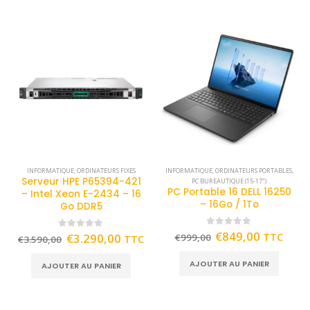
INFORMATIQUE
,
ORDINATEURS FIXES
INFORMATIQUE
,
ORDINATEURS PORTABLES
,
Serveur HPE P65394-421
PC BUREAUTIQUE (15-17")
PC Portable 16 DELL 16250
– Intel Xeon E-2434 – 16
– 16Go / 1To
Go DDR5
0
out of 5
€
849,00
TTC
0
out of 5
€
3.290,00
€
999,00
TTC
€
3.590,00
AJOUTER AU PANIER
AJOUTER AU PANIER