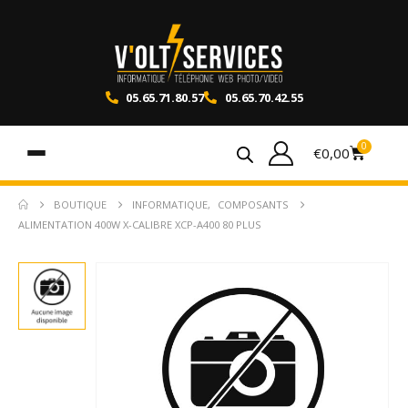
05.65.71.80.57
05.65.70.42.55
0
€
0,00
BOUTIQUE
INFORMATIQUE
,
COMPOSANTS
ALIMENTATION 400W X-CALIBRE XCP-A400 80 PLUS