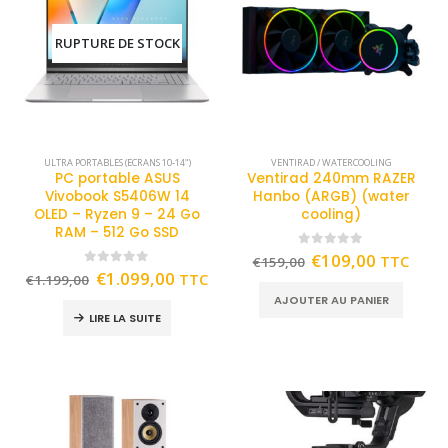
RUPTURE DE STOCK
ULTRA PORTABLES (ECRANS 10-14")
VENTIRAD / WATERCOOLING
PC portable ASUS
Ventirad 240mm RAZER
Vivobook S5406W 14
Hanbo (ARGB) (water
OLED – Ryzen 9 – 24 Go
cooling)
RAM – 512 Go SSD
0
out of 5
€
109,00
TTC
€
159,00
0
out of 5
€
1.099,00
TTC
€
1.199,00
AJOUTER AU PANIER
LIRE LA SUITE