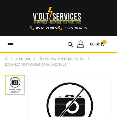
05.65.71.80.57
05.65.70.42.55
0
€
0,00
BOUTIQUE
TÉLÉPHONIE
,
PIÈCES DETACHÉES
ÉCRAN LCD PR SAMSUNG GRAND NEO PLUS