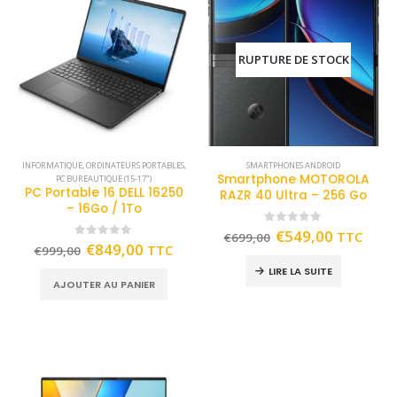
RUPTURE DE STOCK
INFORMATIQUE
,
ORDINATEURS PORTABLES
,
SMARTPHONES ANDROID
Smartphone MOTOROLA
PC BUREAUTIQUE (15-17")
PC Portable 16 DELL 16250
RAZR 40 Ultra – 256 Go
– 16Go / 1To
0
out of 5
€
549,00
TTC
€
699,00
0
out of 5
€
849,00
TTC
€
999,00
LIRE LA SUITE
AJOUTER AU PANIER