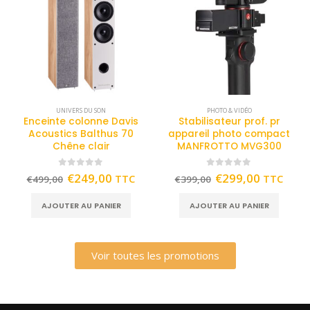
UNIVERS DU SON
PHOTO & VIDÉO
Enceinte colonne Davis
Stabilisateur prof. pr
Acoustics Balthus 70
appareil photo compact
Chêne clair
MANFROTTO MVG300
0
out of 5
0
out of 5
€
249,00
€
299,00
TTC
TTC
€
499,00
€
399,00
AJOUTER AU PANIER
AJOUTER AU PANIER
Voir toutes les promotions