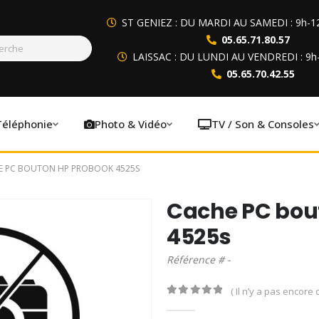
ST GENIEZ : DU MARDI AU SAMEDI : 9h-1
05.65.71.80.57
LAISSAC : DU LUNDI AU VENDREDI : 9h
05.65.70.42.55
Téléphonie
Photo & Vidéo
TV / Son & Consoles
E PC BOUTON HP PROBOOK 4525S
Cache PC bou
4525s
Référence # -
( Il n’y a pas encore d
0
out of 5