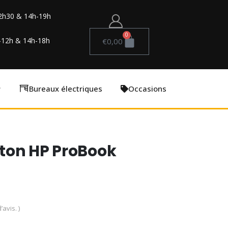
2h30 & 14h-19h
0
-12h & 14h-18h
€
0,00
Bureaux électriques
Occasions
ton HP ProBook
’avis. )