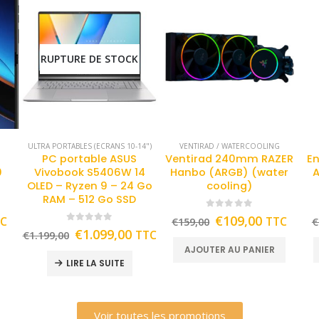
RUPTURE DE STOCK
ULTRA PORTABLES (ECRANS 10-14")
VENTIRAD / WATERCOOLING
PC portable ASUS
Ventirad 240mm RAZER
En
0
Vivobook S5406W 14
Hanbo (ARGB) (water
A
OLED – Ryzen 9 – 24 Go
cooling)
RAM – 512 Go SSD
0
out of 5
€
109,00
TC
TTC
€
159,00
€
0
out of 5
€
1.099,00
TTC
€
1.199,00
AJOUTER AU PANIER
LIRE LA SUITE
Voir toutes les promotions