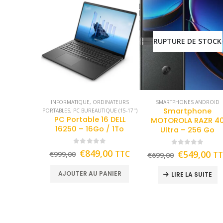
RUPTURE DE STOCK
INFORMATIQUE
,
ORDINATEURS
SMARTPHONES ANDROID
Smartphone
PORTABLES
,
PC BUREAUTIQUE (15-17")
PC Portable 16 DELL
MOTOROLA RAZR 4
16250 – 16Go / 1To
Ultra – 256 Go
0
out of 5
0
out of 5
€
849,00
TTC
€
549,00
€
999,00
T
€
699,00
AJOUTER AU PANIER
LIRE LA SUITE