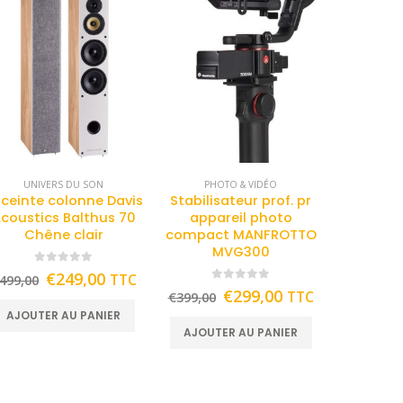
UNIVERS DU SON
PHOTO & VIDÉO
ceinte colonne Davis
Stabilisateur prof. pr
coustics Balthus 70
appareil photo
Chêne clair
compact MANFROTTO
MVG300
0
out of 5
€
249,00
TTC
499,00
0
out of 5
€
299,00
TTC
€
399,00
AJOUTER AU PANIER
AJOUTER AU PANIER