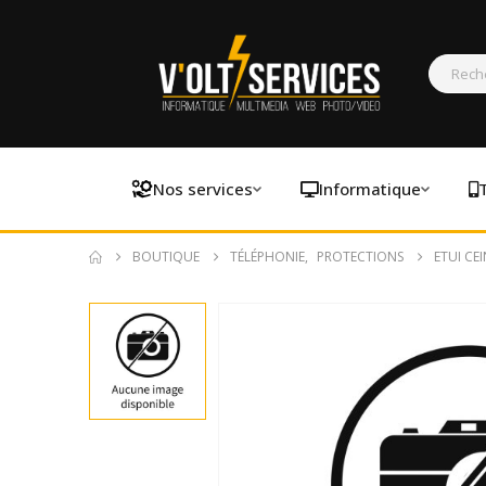
Nos services
Informatique
BOUTIQUE
TÉLÉPHONIE
,
PROTECTIONS
ETUI CE