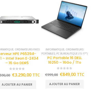
ORMATIQUE
,
ORDINATEURS FIXES
INFORMATIQUE
,
ORDINATEURS
Serveur HPE P65394-
PORTABLES
,
PC BUREAUTIQUE (15-17")
PC Portable 16 DELL
1 – Intel Xeon E-2434
16250 – 16Go / 1To
– 16 Go DDR5
0
out of 5
0
out of 5
€
849,00
€
3.290,00
TTC
TTC
€
999,00
590,00
AJOUTER AU PANIER
AJOUTER AU PANIER