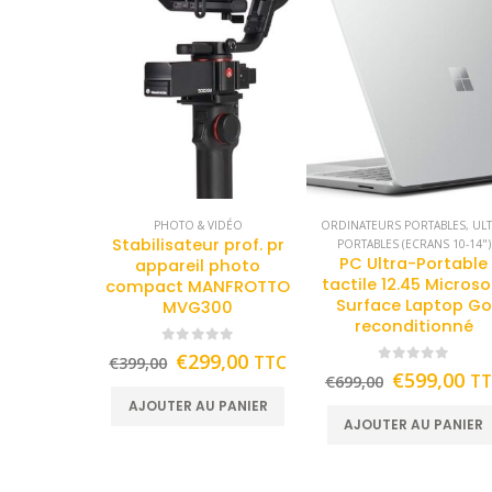
PHOTO & VIDÉO
ORDINATEURS PORTABLES
,
UL
Stabilisateur prof. pr
PORTABLES (ECRANS 10-14")
PC Ultra-Portable
appareil photo
tactile 12.45 Microso
compact MANFROTTO
Surface Laptop Go
MVG300
reconditionné
0
out of 5
€
299,00
TTC
€
399,00
0
out of 5
€
599,00
T
€
699,00
AJOUTER AU PANIER
AJOUTER AU PANIER