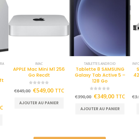
TRA
IMAC
TABLETTES ANDROID
INF
APPLE Mac Mini M1 256
Tablette 8 SAMSUNG
Go Recdt
Galaxy Tab Active 5 –
42
ft
128 Go
0
out of 5
€
549,00
TTC
€
649,00
0
out of 5
€
349,00
TTC
€
390,00
€
3.
AJOUTER AU PANIER
TC
AJOUTER AU PANIER