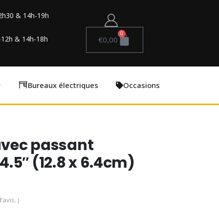
2h30 & 14h-19h
0
-12h & 14h-18h
€
0,00
Bureaux électriques
Occasions
 avec passant
.5″ (12.8 x 6.4cm)
’avis. )