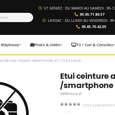
ST GENIEZ : DU MARDI AU SAMEDI : 9h-1
05.65.71.80.57
LAISSAC : DU LUNDI AU VENDREDI : 9h
05.65.70.42.55
Téléphonie
Photo & Vidéo
TV / Son & Consoles
INTURE AVEC PASSANT /SMARTPHONE 4.5″ (12.8 X 6.4CM)
Etui ceinture
/smartphone 4
Référence # -
( Il n’y a pas encore d
0
out of 5