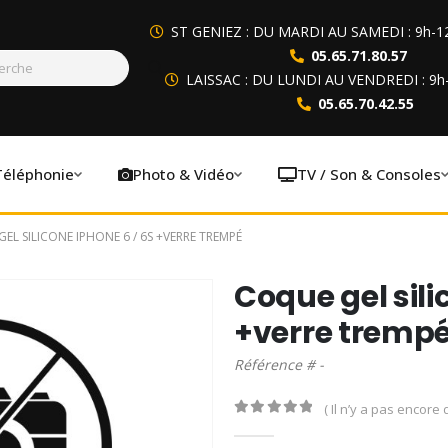
ST GENIEZ : DU MARDI AU SAMEDI : 9h-1
05.65.71.80.57
LAISSAC : DU LUNDI AU VENDREDI : 9h
05.65.70.42.55
Téléphonie
Photo & Vidéo
TV / Son & Consoles
EL SILICONE IPHONE 6 / 6S +VERRE TREMPÉ
Coque gel sili
+verre tremp
Référence # -
( Il n’y a pas encore d
0
out of 5