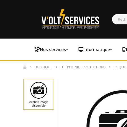
Nos services
Informatique
BOUTIQUE
TÉLÉPHONIE
,
PROTECTIONS
COQUE G