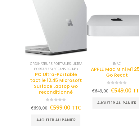
ORDINATEURS PORTABLES
,
ULTRA
IMAC
APPLE Mac Mini M1 2
PORTABLES (ECRANS 10-14")
PC Ultra-Portable
Go Recdt
tactile 12.45 Microsoft
Surface Laptop Go
0
out of 5
€
549,00
T
€
649,00
reconditionné
AJOUTER AU PANIER
0
out of 5
€
599,00
TTC
€
699,00
AJOUTER AU PANIER