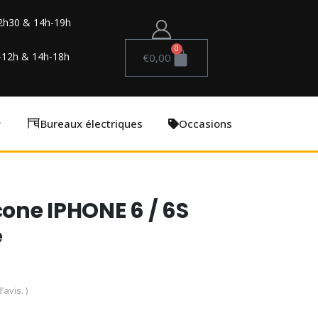
2h30 & 14h-19h
0
-12h & 14h-18h
€
0,00
Bureaux électriques
Occasions
cone IPHONE 6 / 6S
é
’avis. )