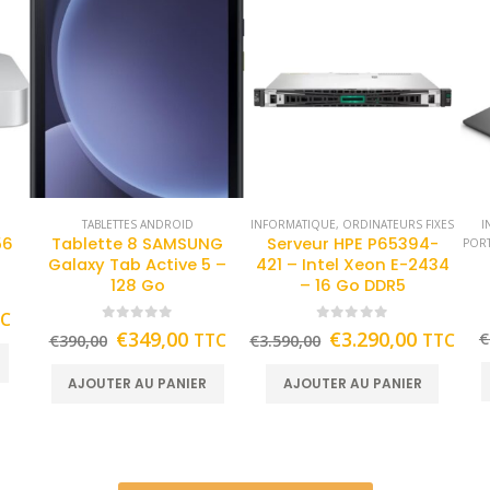
TABLETTES ANDROID
INFORMATIQUE
,
ORDINATEURS FIXES
I
56
Tablette 8 SAMSUNG
Serveur HPE P65394-
POR
Galaxy Tab Active 5 –
421 – Intel Xeon E-2434
128 Go
– 16 Go DDR5
TC
0
out of 5
0
out of 5
€
349,00
€
3.290,00
TTC
TTC
€
€
390,00
€
3.590,00
AJOUTER AU PANIER
AJOUTER AU PANIER