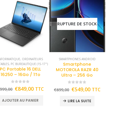
RUPTURE DE STOCK
NFORMATIQUE
,
ORDINATEURS
SMARTPHONES ANDROID
Smartphone
TABLES
,
PC BUREAUTIQUE (15-17")
PC Portable 16 DELL
MOTOROLA RAZR 40
16250 – 16Go / 1To
Ultra – 256 Go
0
out of 5
0
out of 5
€
849,00
TTC
€
549,00
999,00
TTC
€
699,00
AJOUTER AU PANIER
LIRE LA SUITE