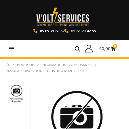
05.65.71.80.57
05.65.70.42.55
0
€
0,00
BOUTIQUE
INFORMATIQUE
,
COMPOSANTS
RAM 4GO DDR4 CRUCIAL BALLISTIX 2666 MHZ CL19