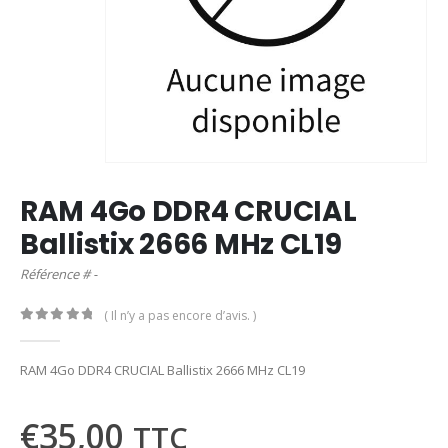
RAM 4Go DDR4 CRUCIAL
Ballistix 2666 MHz CL19
Référence # -
( Il n’y a pas encore d’avis. )
0
out of 5
RAM 4Go DDR4 CRUCIAL Ballistix 2666 MHz CL19
€
35,00
TTC