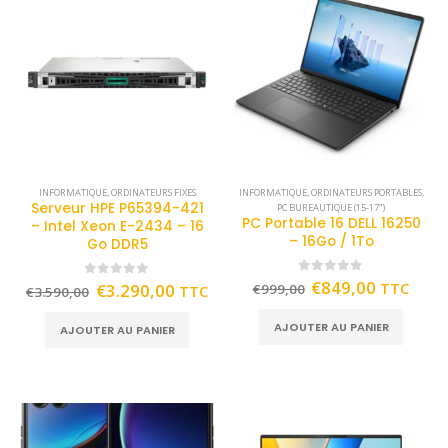
INFORMATIQUE
,
ORDINATEURS FIXES
INFORMATIQUE
,
ORDINATEURS PORTABLES
,
Serveur HPE P65394-421
PC BUREAUTIQUE (15-17")
PC Portable 16 DELL 16250
– Intel Xeon E-2434 – 16
– 16Go / 1To
Go DDR5
0
out of 5
€
849,00
TTC
0
out of 5
€
3.290,00
€
999,00
TTC
€
3.590,00
AJOUTER AU PANIER
AJOUTER AU PANIER