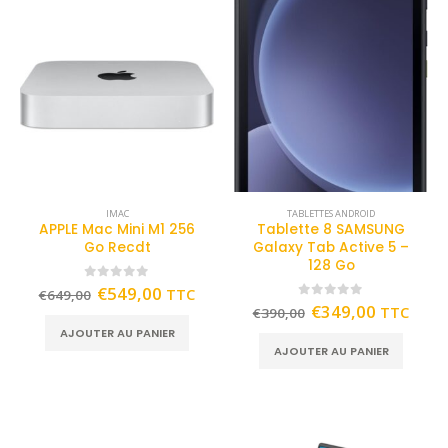
IMAC
TABLETTES ANDROID
APPLE Mac Mini M1 256
Tablette 8 SAMSUNG
Go Recdt
Galaxy Tab Active 5 –
128 Go
0
out of 5
€
549,00
TTC
€
649,00
0
out of 5
€
349,00
TTC
€
390,00
AJOUTER AU PANIER
AJOUTER AU PANIER