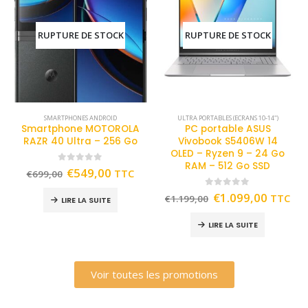
RUPTURE DE STOCK
RUPTURE DE STOCK
SMARTPHONES ANDROID
ULTRA PORTABLES (ECRANS 10-14")
Smartphone MOTOROLA
PC portable ASUS
RAZR 40 Ultra – 256 Go
Vivobook S5406W 14
OLED – Ryzen 9 – 24 Go
RAM – 512 Go SSD
0
out of 5
€
549,00
TTC
€
699,00
0
out of 5
€
1.099,00
TTC
€
1.199,00
LIRE LA SUITE
LIRE LA SUITE
Voir toutes les promotions