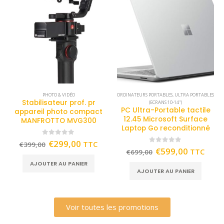
PHOTO & VIDÉO
ORDINATEURS PORTABLES
,
ULTRA PORTABLES
Stabilisateur prof. pr
(ECRANS 10-14")
PC Ultra-Portable tactile
appareil photo compact
12.45 Microsoft Surface
MANFROTTO MVG300
Laptop Go reconditionné
0
out of 5
€
299,00
TTC
€
399,00
0
out of 5
€
599,00
TTC
€
699,00
AJOUTER AU PANIER
AJOUTER AU PANIER
Voir toutes les promotions