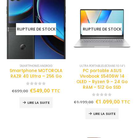
RUPTURE DE STOCK
RUPTURE DE STOCK
SMARTPHONES ANDROID
ULTRA PORTABLES (ECRANS 10-14")
Smartphone MOTOROLA
PC portable ASUS
RAZR 40 Ultra – 256 Go
Vivobook S5406W 14
OLED – Ryzen 9 – 24 Go
RAM – 512 Go SSD
0
out of 5
€
549,00
TTC
€
699,00
0
out of 5
€
1.099,00
TTC
€
1.199,00
LIRE LA SUITE
LIRE LA SUITE