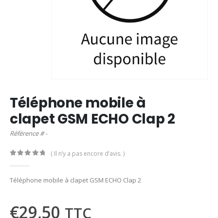
Téléphone mobile à
clapet GSM ECHO Clap 2
Référence # -
( Il n’y a pas encore d’avis. )
0
out of 5
Téléphone mobile à clapet GSM ECHO Clap 2
€
29,50
TTC