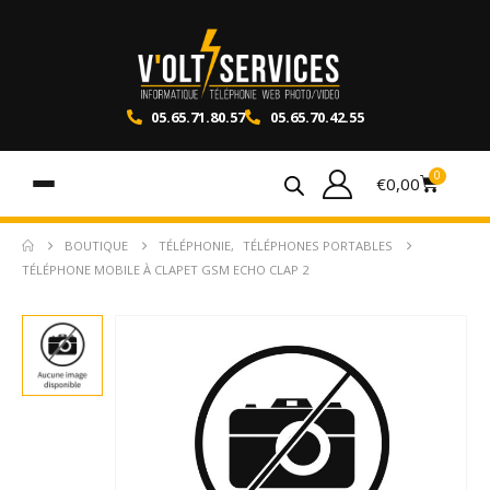
05.65.71.80.57
05.65.70.42.55
0
€
0,00
BOUTIQUE
TÉLÉPHONIE
,
TÉLÉPHONES PORTABLES
TÉLÉPHONE MOBILE À CLAPET GSM ECHO CLAP 2