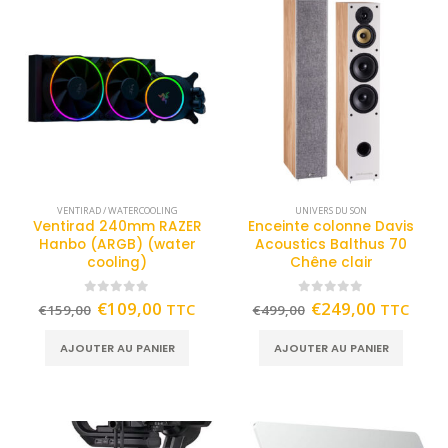
VENTIRAD / WATERCOOLING
UNIVERS DU SON
Ventirad 240mm RAZER
Enceinte colonne Davis
Hanbo (ARGB) (water
Acoustics Balthus 70
cooling)
Chêne clair
0
out of 5
0
out of 5
€
109,00
€
249,00
TTC
TTC
€
159,00
€
499,00
AJOUTER AU PANIER
AJOUTER AU PANIER