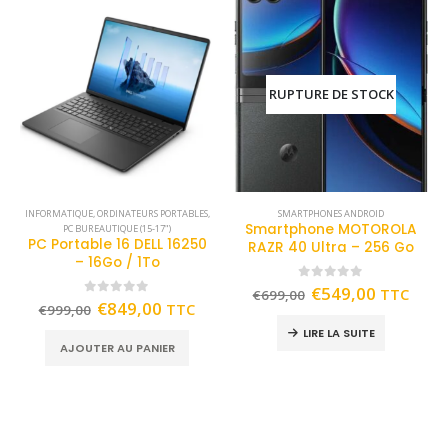
RUPTURE DE STOCK
INFORMATIQUE
,
ORDINATEURS PORTABLES
,
SMARTPHONES ANDROID
Smartphone MOTOROLA
PC BUREAUTIQUE (15-17")
PC Portable 16 DELL 16250
RAZR 40 Ultra – 256 Go
– 16Go / 1To
0
out of 5
€
549,00
TTC
€
699,00
0
out of 5
€
849,00
TTC
€
999,00
LIRE LA SUITE
AJOUTER AU PANIER