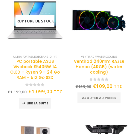
RUPTURE DE STOCK
ULTRA PORTABLES (ECRANS 10-14")
VENTIRAD / WATERCOOLING
PC portable ASUS
Ventirad 240mm RAZER
Vivobook S5406W 14
Hanbo (ARGB) (water
OLED – Ryzen 9 – 24 Go
cooling)
RAM – 512 Go SSD
0
out of 5
€
109,00
TTC
€
159,00
0
out of 5
€
1.099,00
TTC
€
1.199,00
AJOUTER AU PANIER
LIRE LA SUITE