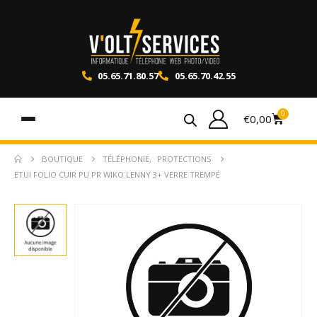
05.65.71.80.57
05.65.70.42.55
0
€
0,00
BOUTIQUE
TÉLÉPHONIE
,
PROTECTIONS
ETUI FOLIO CUIR PU PR WIKO LENNY 3+ VERRE TREMPÉ