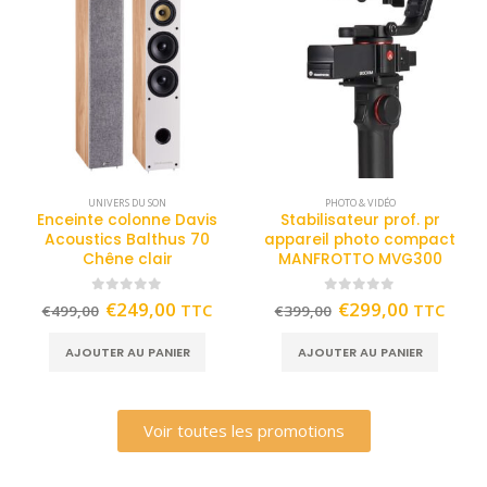
UNIVERS DU SON
PHOTO & VIDÉO
Enceinte colonne Davis
Stabilisateur prof. pr
Acoustics Balthus 70
appareil photo compact
Chêne clair
MANFROTTO MVG300
0
out of 5
0
out of 5
€
249,00
€
299,00
TTC
TTC
€
499,00
€
399,00
AJOUTER AU PANIER
AJOUTER AU PANIER
Voir toutes les promotions