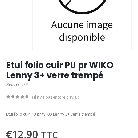
Etui folio cuir PU pr WIKO
Lenny 3+ verre trempé
Référence # -
( Il n’y a pas encore d’avis. )
0
out of 5
Etui folio cuir PU pr WIKO Lenny 3+ verre trempé
€
12,90
TTC