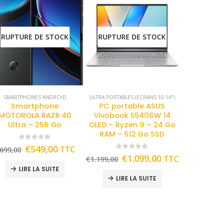
RUPTURE DE STOCK
RUPTURE DE STOCK
SMARTPHONES ANDROID
ULTRA PORTABLES (ECRANS 10-14")
Smartphone
PC portable ASUS
MOTOROLA RAZR 40
Vivobook S5406W 14
Ultra – 256 Go
OLED – Ryzen 9 – 24 Go
RAM – 512 Go SSD
0
out of 5
€
549,00
TTC
699,00
0
out of 5
€
1.099,00
TTC
€
1.199,00
LIRE LA SUITE
LIRE LA SUITE