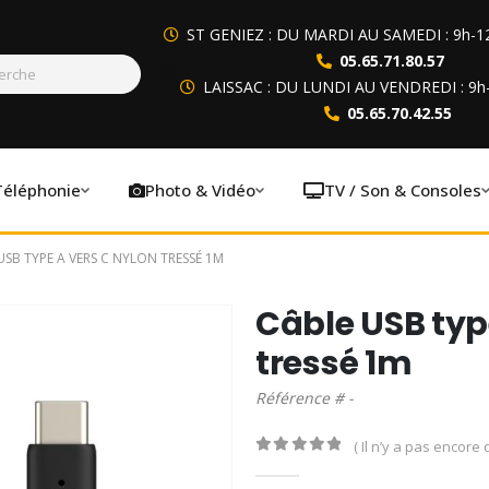
ST GENIEZ : DU MARDI AU SAMEDI : 9h-1
05.65.71.80.57
LAISSAC : DU LUNDI AU VENDREDI : 9h
05.65.70.42.55
Téléphonie
Photo & Vidéo
TV / Son & Consoles
USB TYPE A VERS C NYLON TRESSÉ 1M
Câble USB typ
tressé 1m
Référence # -
( Il n’y a pas encore d
0
out of 5