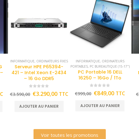
INFORMATIQUE
,
ORDINATEURS FIXES
INFORMATIQUE
,
ORDINATEURS
G
Serveur HPE P65394-
PORTABLES
,
PC BUREAUTIQUE (15-17")
PC Portable 16 DELL
 –
421 – Intel Xeon E-2434
16250 – 16Go / 1To
– 16 Go DDR5
0
out of 5
0
out of 5
€
849,00
€
3.290,00
TTC
TC
TTC
€
999,00
€
3.590,00
€
AJOUTER AU PANIER
AJOUTER AU PANIER
Voir toutes les promotions