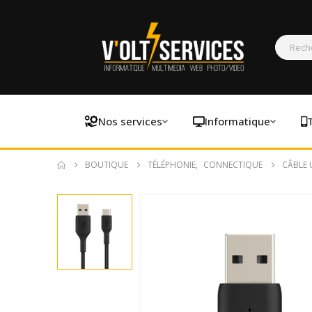
Nos services
Informatique
BOUTIQUE
TÉLÉPHONIE
,
CONNECTIQUE
CÂBLE 