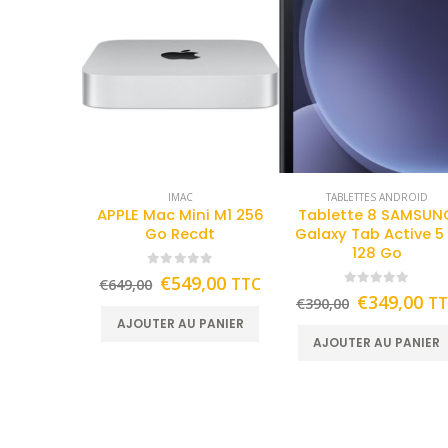
IMAC
TABLETTES ANDROID
APPLE Mac Mini M1 256
Tablette 8 SAMSUN
Go Recdt
Galaxy Tab Active 5
128 Go
0
out of 5
€
549,00
TTC
€
649,00
0
out of 5
€
349,00
T
€
390,00
AJOUTER AU PANIER
AJOUTER AU PANIER