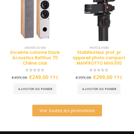
UNIVERS DU SON
PHOTO & VIDÉO
Enceinte colonne Davis
Stabilisateur prof. pr
Acoustics Balthus 70
appareil photo compact
Chêne clair
MANFROTTO MVG300
0
out of 5
0
out of 5
€
249,00
€
299,00
TTC
TTC
€
499,00
€
399,00
AJOUTER AU PANIER
AJOUTER AU PANIER
Voir toutes les promotions