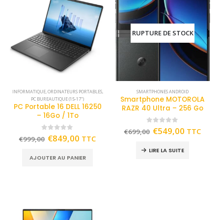
RUPTURE DE STOCK
INFORMATIQUE
,
ORDINATEURS PORTABLES
,
SMARTPHONES ANDROID
Smartphone MOTOROLA
PC BUREAUTIQUE (15-17")
PC Portable 16 DELL 16250
RAZR 40 Ultra – 256 Go
– 16Go / 1To
0
out of 5
€
549,00
TTC
€
699,00
0
out of 5
€
849,00
TTC
€
999,00
LIRE LA SUITE
AJOUTER AU PANIER