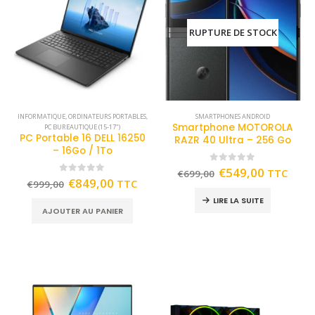
RUPTURE DE STOCK
INFORMATIQUE
,
ORDINATEURS PORTABLES
,
SMARTPHONES ANDROID
Smartphone MOTOROLA
PC BUREAUTIQUE (15-17")
PC Portable 16 DELL 16250
RAZR 40 Ultra – 256 Go
– 16Go / 1To
0
out of 5
€
549,00
TTC
€
699,00
0
out of 5
€
849,00
TTC
€
999,00
LIRE LA SUITE
AJOUTER AU PANIER