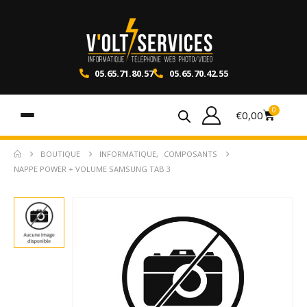
05.65.71.80.57
05.65.70.42.55
0
€
0,00
BOUTIQUE
INFORMATIQUE
,
COMPOSANTS
NAPPE POWER + VOLUME SAMSUNG TAB 3