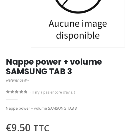
Nappe power + volume
SAMSUNG TAB 3
Référence # -
( Il n’y a pas encore d’avis. )
0
out of 5
Nappe power + volume SAMSUNG TAB 3
€
9,50
TTC