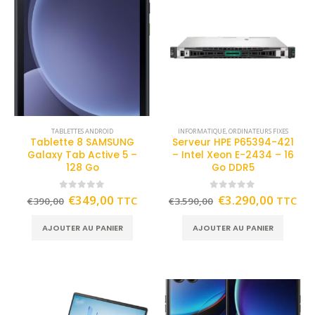
TABLETTES ANDROID
INFORMATIQUE
,
ORDINATEURS FIXES
Tablette 8 SAMSUNG
Serveur HPE P65394-421
Galaxy Tab Active 5 –
– Intel Xeon E-2434 – 16
128 Go
Go DDR5
0
out of 5
0
out of 5
€
349,00
€
3.290,00
TTC
TTC
€
390,00
€
3.590,00
AJOUTER AU PANIER
AJOUTER AU PANIER