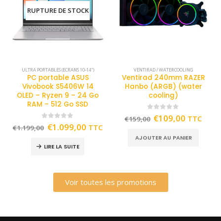
RUPTURE DE STOCK
ULTRA PORTABLES (ECRANS 10-14")
VENTIRAD / WATERCOOLING
PC portable ASUS
Ventirad 240mm RAZER
Vivobook S5406W 14
Hanbo (ARGB) (water
OLED – Ryzen 9 – 24 Go
cooling)
RAM – 512 Go SSD
0
out of 5
€
109,00
TTC
€
159,00
0
out of 5
€
1.099,00
TTC
€
1.199,00
AJOUTER AU PANIER
LIRE LA SUITE
Voir toutes les promotions