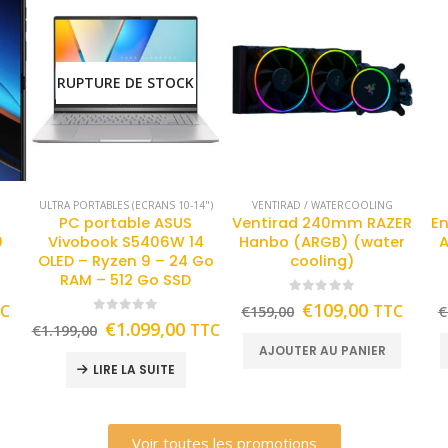
RUPTURE DE STOCK
ULTRA PORTABLES (ECRANS 10-14")
VENTIRAD / WATERCOOLING
PC portable ASUS
Ventirad 240mm RAZER
En
0
Vivobook S5406W 14
Hanbo (ARGB) (water
A
OLED – Ryzen 9 – 24 Go
cooling)
RAM – 512 Go SSD
0
out of 5
€
109,00
TC
TTC
€
159,00
€
0
out of 5
€
1.099,00
TTC
€
1.199,00
AJOUTER AU PANIER
LIRE LA SUITE
Voir toutes les promotions