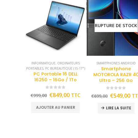
RUPTURE DE STOCK
INFORMATIQUE
,
ORDINATEURS
SMARTPHONES ANDROID
Smartphone
PORTABLES
,
PC BUREAUTIQUE (15-17")
PC Portable 16 DELL
MOTOROLA RAZR 4
16250 – 16Go / 1To
Ultra – 256 Go
0
out of 5
0
out of 5
€
849,00
TTC
€
549,00
€
999,00
T
€
699,00
AJOUTER AU PANIER
LIRE LA SUITE