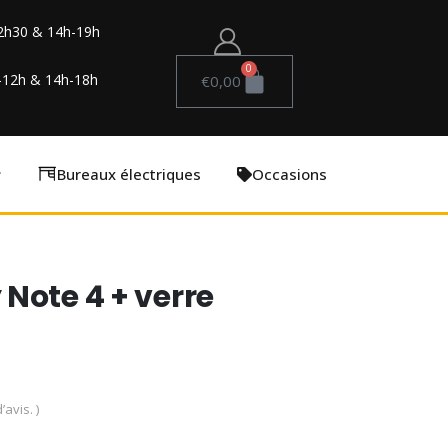
2h30 & 14h-19h
0
-12h & 14h-18h
€
0,00
Bureaux électriques
Occasions
Note 4 + verre
’avis. )