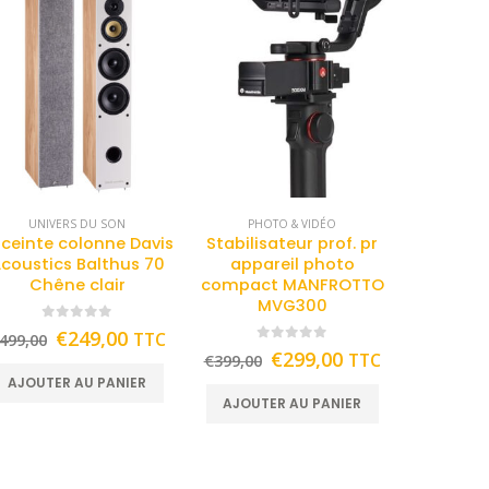
UNIVERS DU SON
PHOTO & VIDÉO
ceinte colonne Davis
Stabilisateur prof. pr
coustics Balthus 70
appareil photo
Chêne clair
compact MANFROTTO
MVG300
0
out of 5
€
249,00
TTC
499,00
0
out of 5
€
299,00
TTC
€
399,00
AJOUTER AU PANIER
AJOUTER AU PANIER