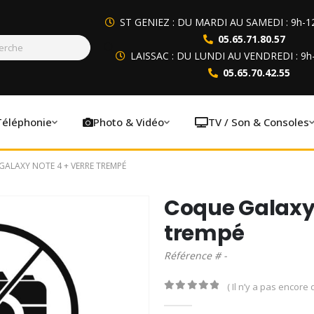
ST GENIEZ : DU MARDI AU SAMEDI : 9h-1
05.65.71.80.57
LAISSAC : DU LUNDI AU VENDREDI : 9h
05.65.70.42.55
Téléphonie
Photo & Vidéo
TV / Son & Consoles
ALAXY NOTE 4 + VERRE TREMPÉ
Coque Galaxy 
trempé
Référence # -
( Il n’y a pas encore d
0
out of 5