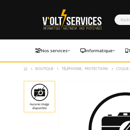
Nos services
Informatique
BOUTIQUE
TÉLÉPHONIE
,
PROTECTIONS
COQUE G