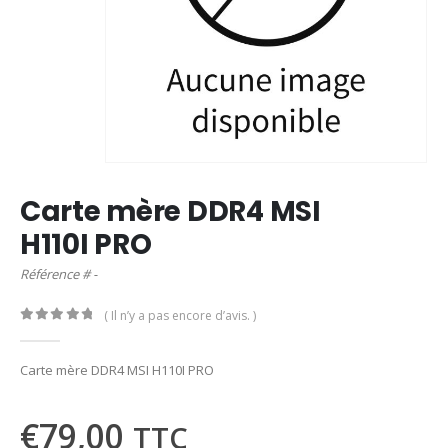
Carte mère DDR4 MSI
H110I PRO
Référence # -
( Il n’y a pas encore d’avis. )
0
out of 5
Carte mère DDR4 MSI H110I PRO
€
79,00
TTC