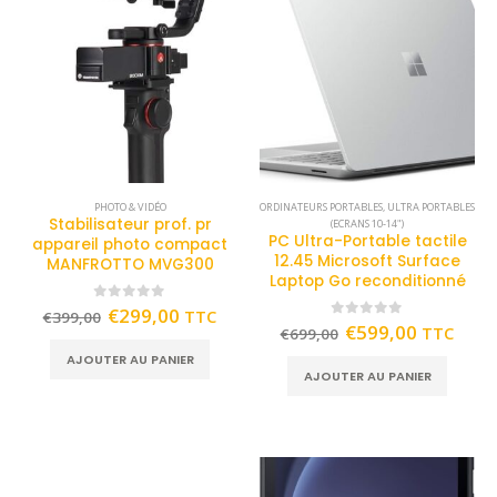
PHOTO & VIDÉO
ORDINATEURS PORTABLES
,
ULTRA PORTABLES
Stabilisateur prof. pr
(ECRANS 10-14")
PC Ultra-Portable tactile
appareil photo compact
12.45 Microsoft Surface
MANFROTTO MVG300
Laptop Go reconditionné
0
out of 5
€
299,00
TTC
€
399,00
0
out of 5
€
599,00
TTC
€
699,00
AJOUTER AU PANIER
AJOUTER AU PANIER