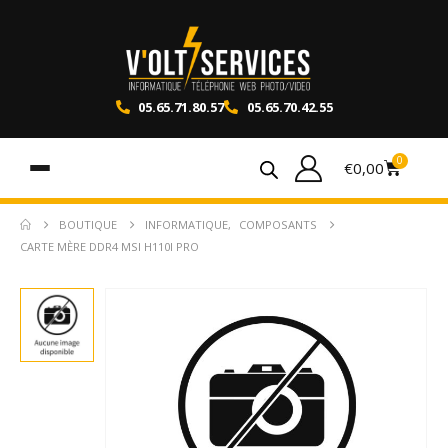
05.65.71.80.57
05.65.70.42.55
0
€
0,00
BOUTIQUE
INFORMATIQUE
,
COMPOSANTS
CARTE MÈRE DDR4 MSI H110I PRO