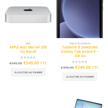
IMAC
TABLETTES ANDROID
APPLE Mac Mini M1 256
Tablette 8 SAMSUNG
Go Recdt
Galaxy Tab Active 5 –
128 Go
0
out of 5
€
549,00
TTC
€
649,00
0
out of 5
€
349,00
TTC
€
390,00
AJOUTER AU PANIER
AJOUTER AU PANIER