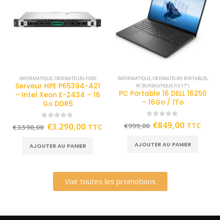
INFORMATIQUE
,
ORDINATEURS FIXES
INFORMATIQUE
,
ORDINATEURS PORTABLES
,
Serveur HPE P65394-421
PC BUREAUTIQUE (15-17")
PC Portable 16 DELL 16250
– Intel Xeon E-2434 – 16
– 16Go / 1To
Go DDR5
0
out of 5
€
849,00
TTC
0
out of 5
€
3.290,00
€
999,00
TTC
€
3.590,00
AJOUTER AU PANIER
AJOUTER AU PANIER
Voir toutes les promotions