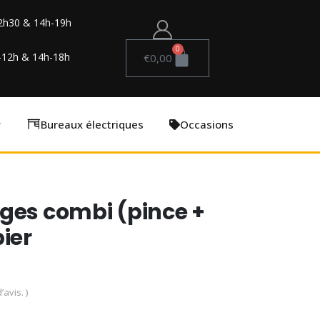
2h30 & 14h-19h
0
-12h & 14h-18h
€
0,00
Bureaux électriques
Occasions
ges combi (pince +
ier
’avis. )