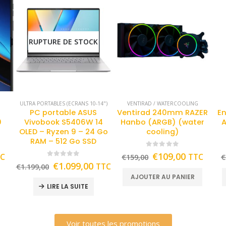
RUPTURE DE STOCK
ULTRA PORTABLES (ECRANS 10-14")
VENTIRAD / WATERCOOLING
PC portable ASUS
Ventirad 240mm RAZER
En
0
Vivobook S5406W 14
Hanbo (ARGB) (water
A
OLED – Ryzen 9 – 24 Go
cooling)
RAM – 512 Go SSD
0
out of 5
€
109,00
TC
TTC
€
159,00
€
0
out of 5
€
1.099,00
TTC
€
1.199,00
AJOUTER AU PANIER
LIRE LA SUITE
Voir toutes les promotions