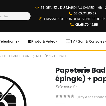
ST GENIEZ : DU MARDI AU SAMEDI : 9h-1
05.65.71.80.57
LAISSAC : DU LUNDI AU VENDREDI : 9h
05.65.70.42.55
Téléphonie
Photo & Vidéo
TV / Son & Consoles
APETERIE BADGES COMBI (PINCE + ÉPINGLE) + PAPIER
Papeterie Bad
épingle) + pap
Référence # -
( Il n’y a pas encore d
0
out of 5