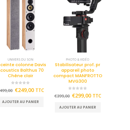
UNIVERS DU SON
PHOTO & VIDÉO
ceinte colonne Davis
Stabilisateur prof. pr
coustics Balthus 70
appareil photo
Chêne clair
compact MANFROTTO
MVG300
0
out of 5
€
249,00
TTC
499,00
0
out of 5
€
299,00
TTC
€
399,00
AJOUTER AU PANIER
AJOUTER AU PANIER