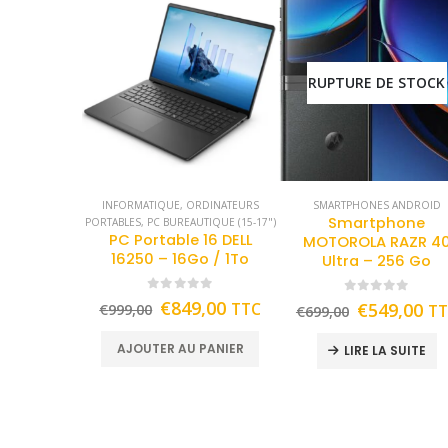
RUPTURE DE STOCK
INFORMATIQUE
,
ORDINATEURS
SMARTPHONES ANDROID
Smartphone
PORTABLES
,
PC BUREAUTIQUE (15-17")
PC Portable 16 DELL
MOTOROLA RAZR 4
16250 – 16Go / 1To
Ultra – 256 Go
0
out of 5
0
out of 5
€
849,00
TTC
€
549,00
€
999,00
T
€
699,00
AJOUTER AU PANIER
LIRE LA SUITE