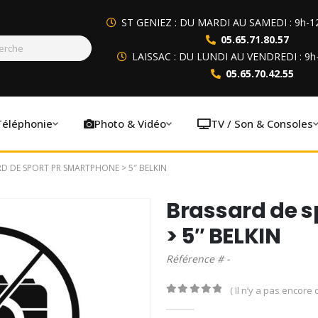
ST GENIEZ : DU MARDI AU SAMEDI : 9h-1
05.65.71.80.57
LAISSAC : DU LUNDI AU VENDREDI : 9h
05.65.70.42.55
Téléphonie
Photo & Vidéo
TV / Son & Consoles
D DE SPORT PR SMARTPHONE > 5″ BELKIN
Brassard de 
> 5″ BELKIN
Référence # -
( Il n’y a pas encore d
0
out of 5