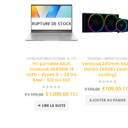
RUPTURE DE STOCK
ULTRA PORTABLES (ECRANS 10-14")
VENTIRAD / WATERCOOLING
PC portable ASUS
Ventirad 240mm RA
Vivobook S5406W 14
Hanbo (ARGB) (wat
OLED – Ryzen 9 – 24 Go
cooling)
RAM – 512 Go SSD
0
out of 5
€
109,00
T
€
159,00
0
out of 5
€
1.099,00
TTC
€
1.199,00
AJOUTER AU PANIER
LIRE LA SUITE