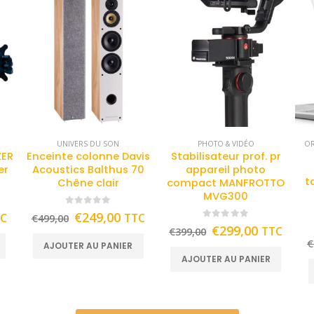
UNIVERS DU SON
PHOTO & VIDÉO
OR
ZER
Enceinte colonne Davis
Stabilisateur prof. pr
er
Acoustics Balthus 70
appareil photo
t
Chêne clair
compact MANFROTTO
MVG300
0
out of 5
€
249,00
TC
TTC
€
499,00
0
out of 5
€
299,00
TTC
€
399,00
€
AJOUTER AU PANIER
AJOUTER AU PANIER