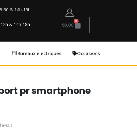
2h30 & 14h-19h
0
-12h & 14h-18h
€
0,00
Bureaux électriques
Occasions
sport pr smartphone
’avis. )