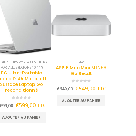
DINATEURS PORTABLES
,
ULTRA
IMAC
APPLE Mac Mini M1 256
PORTABLES (ECRANS 10-14")
PC Ultra-Portable
Go Recdt
actile 12.45 Microsoft
Surface Laptop Go
0
out of 5
€
549,00
TTC
€
649,00
reconditionné
AJOUTER AU PANIER
0
out of 5
€
599,00
TTC
699,00
AJOUTER AU PANIER