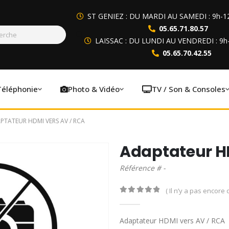
ST GENIEZ : DU MARDI AU SAMEDI : 9h-1
05.65.71.80.57
LAISSAC : DU LUNDI AU VENDREDI : 9h
05.65.70.42.55
Téléphonie
Photo & Vidéo
TV / Son & Consoles
PTATEUR HDMI VERS AV / RCA
Adaptateur HD
Référence # -
( Il n’y a pas encore d
0
out of 5
Adaptateur HDMI vers AV / RCA