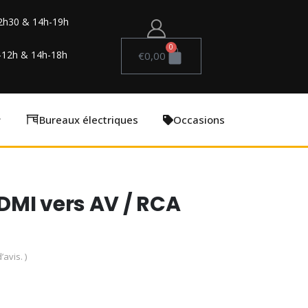
2h30 & 14h-19h
0
-12h & 14h-18h
€
0,00
Bureaux électriques
Occasions
MI vers AV / RCA
’avis. )