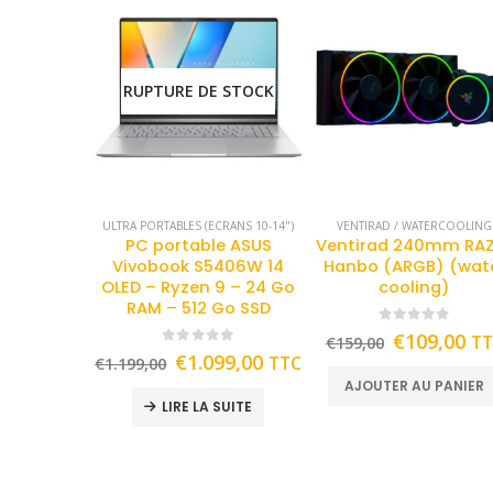
RUPTURE DE STOCK
ULTRA PORTABLES (ECRANS 10-14")
VENTIRAD / WATERCOOLING
PC portable ASUS
Ventirad 240mm RA
Vivobook S5406W 14
Hanbo (ARGB) (wat
OLED – Ryzen 9 – 24 Go
cooling)
RAM – 512 Go SSD
0
out of 5
€
109,00
T
€
159,00
0
out of 5
€
1.099,00
TTC
€
1.199,00
AJOUTER AU PANIER
LIRE LA SUITE