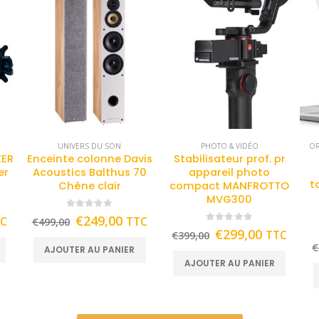
UNIVERS DU SON
PHOTO & VIDÉO
OR
ZER
Enceinte colonne Davis
Stabilisateur prof. pr
er
Acoustics Balthus 70
appareil photo
t
Chêne clair
compact MANFROTTO
MVG300
0
out of 5
€
249,00
TC
TTC
€
499,00
0
out of 5
€
299,00
TTC
€
399,00
€
AJOUTER AU PANIER
AJOUTER AU PANIER