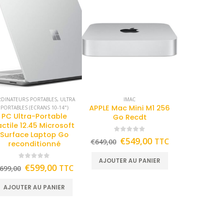
DINATEURS PORTABLES
,
ULTRA
IMAC
APPLE Mac Mini M1 256
PORTABLES (ECRANS 10-14")
PC Ultra-Portable
Go Recdt
actile 12.45 Microsoft
Surface Laptop Go
0
out of 5
€
549,00
TTC
€
649,00
reconditionné
AJOUTER AU PANIER
0
out of 5
€
599,00
TTC
699,00
AJOUTER AU PANIER