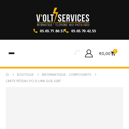
05.65.71.80.57
05.65.70.42.55
0
€
0,00
BOUTIQUE
INFORMATIQUE
,
COMPOSANTS
CARTE RÉSEAU PCI D-LINK DGE-528T