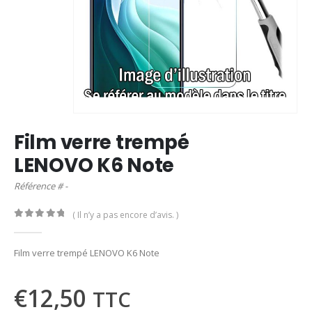
Film verre trempé
LENOVO K6 Note
Référence # -
( Il n’y a pas encore d’avis. )
0
out of 5
Film verre trempé LENOVO K6 Note
€
12,50
TTC