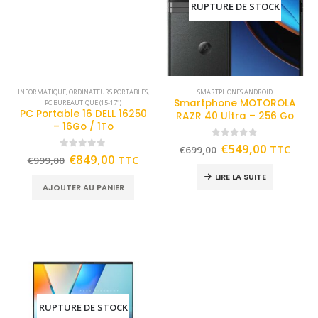
RUPTURE DE STOCK
INFORMATIQUE
,
ORDINATEURS PORTABLES
,
SMARTPHONES ANDROID
Smartphone MOTOROLA
PC BUREAUTIQUE (15-17")
PC Portable 16 DELL 16250
RAZR 40 Ultra – 256 Go
– 16Go / 1To
0
out of 5
€
549,00
TTC
€
699,00
0
out of 5
€
849,00
TTC
€
999,00
LIRE LA SUITE
AJOUTER AU PANIER
RUPTURE DE STOCK