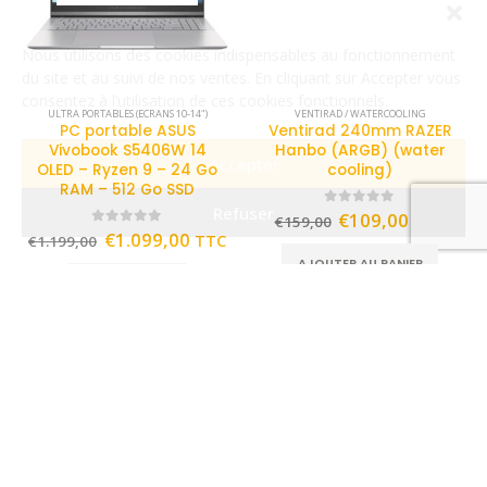
Nous utilisons des cookies indispensables au fonctionnement
du site et au suivi de nos ventes. En cliquant sur Accepter vous
consentez à l’utilisation de ces cookies fonctionnels.
ULTRA PORTABLES (ECRANS 10-14")
VENTIRAD / WATERCOOLING
PC portable ASUS
Ventirad 240mm RAZER
Vivobook S5406W 14
Hanbo (ARGB) (water
Accepter
OLED – Ryzen 9 – 24 Go
cooling)
RAM – 512 Go SSD
Refuser
0
out of 5
€
109,00
TTC
€
159,00
0
out of 5
€
1.099,00
TTC
€
1.199,00
AJOUTER AU PANIER
LIRE LA SUITE