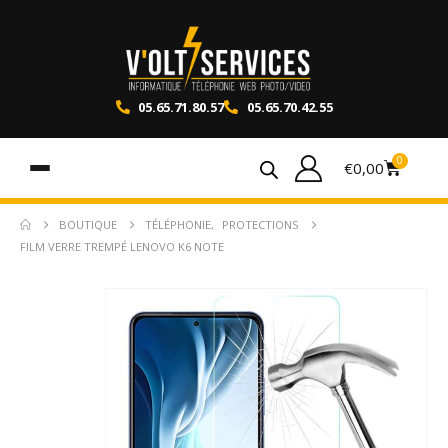
05.65.71.80.57
05.65.70.42.55
0
€
0,00
BOUTIQUE
TÉLÉPHONIE
,
PROTECTIONS
FILM VERRE TREMPÉ LENOVO K6 NOTE