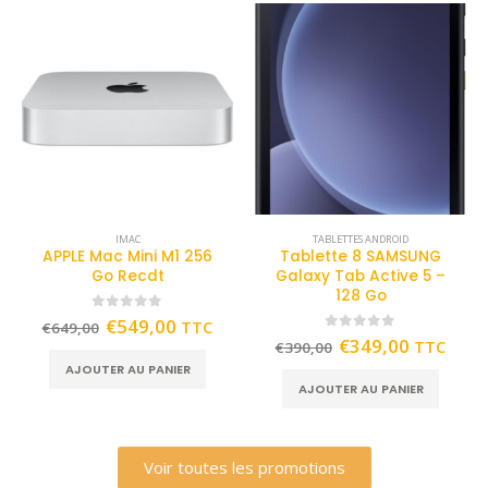
IMAC
TABLETTES ANDROID
APPLE Mac Mini M1 256
Tablette 8 SAMSUNG
Go Recdt
Galaxy Tab Active 5 –
128 Go
0
out of 5
€
549,00
TTC
€
649,00
0
out of 5
€
349,00
TTC
€
390,00
AJOUTER AU PANIER
AJOUTER AU PANIER
Voir toutes les promotions