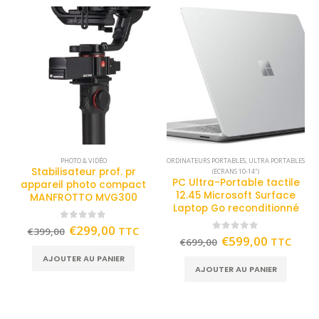
PHOTO & VIDÉO
ORDINATEURS PORTABLES
,
ULTRA PORTABLES
Stabilisateur prof. pr
(ECRANS 10-14")
PC Ultra-Portable tactile
appareil photo compact
12.45 Microsoft Surface
MANFROTTO MVG300
Laptop Go reconditionné
0
out of 5
€
299,00
TTC
€
399,00
0
out of 5
€
599,00
TTC
€
699,00
AJOUTER AU PANIER
AJOUTER AU PANIER