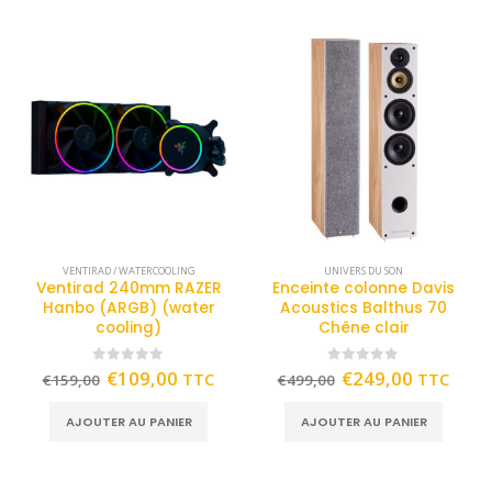
VENTIRAD / WATERCOOLING
UNIVERS DU SON
Ventirad 240mm RAZER
Enceinte colonne Davis
Hanbo (ARGB) (water
Acoustics Balthus 70
cooling)
Chêne clair
0
out of 5
0
out of 5
€
109,00
€
249,00
TTC
TTC
€
159,00
€
499,00
AJOUTER AU PANIER
AJOUTER AU PANIER