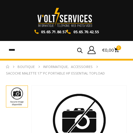
05.65.71.80.57
05.65.70.42.55
0
€
0,00
BOUTIQUE
INFORMATIQUE
,
ACCESSOIRES
SACOCHE MALETTE 17″ PC PORTABLE HP ESSENTIAL TOPLOAD