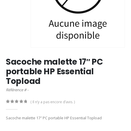
Sacoche malette 17″ PC
portable HP Essential
Topload
Référence # -
( Il n’y a pas encore d’avis. )
0
out of 5
Sacoche malette 17″ PC portable HP Essential Topload