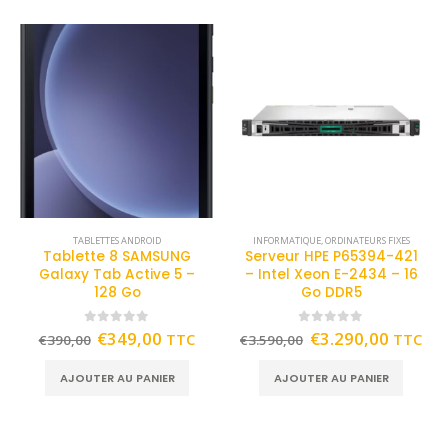
TABLETTES ANDROID
INFORMATIQUE
,
ORDINATEURS FIXES
Tablette 8 SAMSUNG
Serveur HPE P65394-421
Galaxy Tab Active 5 –
– Intel Xeon E-2434 – 16
128 Go
Go DDR5
0
out of 5
0
out of 5
€
349,00
€
3.290,00
TTC
TTC
€
390,00
€
3.590,00
AJOUTER AU PANIER
AJOUTER AU PANIER