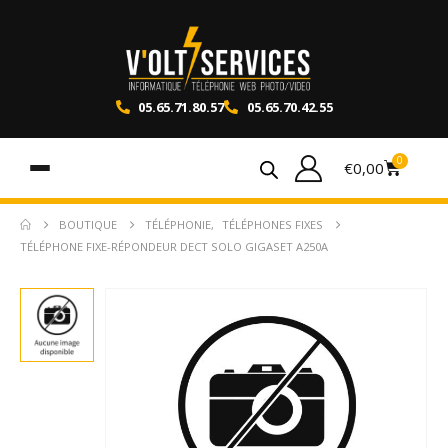
05.65.71.80.57
05.65.70.42.55
0
€
0,00
BOUTIQUE
TÉLÉPHONIE
,
TÉLÉPHONES FIXES
TÉLÉPHONE FIXE-RÉPONDEUR DECT SOLO GIGASET A250A