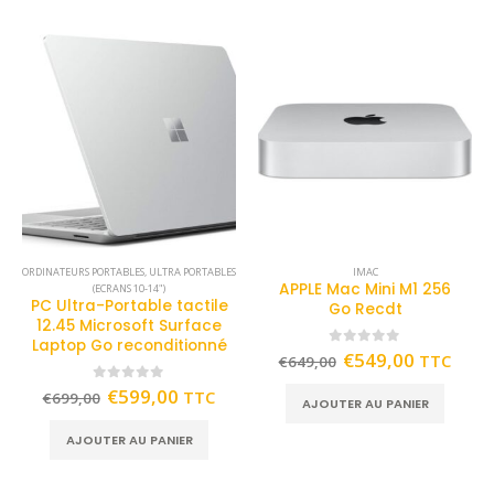
ORDINATEURS PORTABLES
,
ULTRA PORTABLES
IMAC
APPLE Mac Mini M1 256
(ECRANS 10-14")
PC Ultra-Portable tactile
Go Recdt
12.45 Microsoft Surface
Laptop Go reconditionné
0
out of 5
€
549,00
TTC
€
649,00
0
out of 5
€
599,00
TTC
€
699,00
AJOUTER AU PANIER
AJOUTER AU PANIER