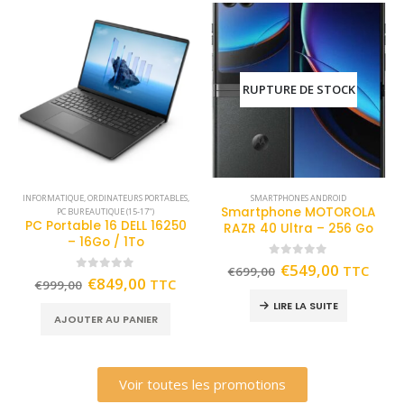
RUPTURE DE STOCK
INFORMATIQUE
,
ORDINATEURS PORTABLES
,
SMARTPHONES ANDROID
Smartphone MOTOROLA
PC BUREAUTIQUE (15-17")
PC Portable 16 DELL 16250
RAZR 40 Ultra – 256 Go
– 16Go / 1To
0
out of 5
€
549,00
TTC
€
699,00
0
out of 5
€
849,00
TTC
€
999,00
LIRE LA SUITE
AJOUTER AU PANIER
Voir toutes les promotions