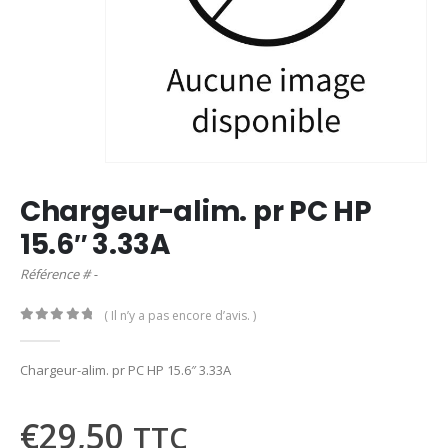
Chargeur-alim. pr PC HP
15.6″ 3.33A
Référence # -
( Il n’y a pas encore d’avis. )
0
out of 5
Chargeur-alim. pr PC HP 15.6″ 3.33A
€
29,50
TTC