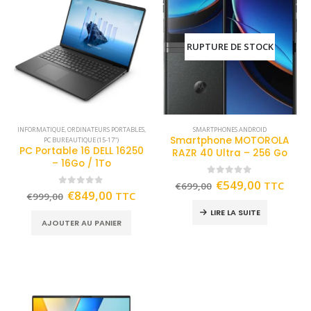
RUPTURE DE STOCK
INFORMATIQUE
,
ORDINATEURS PORTABLES
,
SMARTPHONES ANDROID
Smartphone MOTOROLA
PC BUREAUTIQUE (15-17")
PC Portable 16 DELL 16250
RAZR 40 Ultra – 256 Go
– 16Go / 1To
0
out of 5
€
549,00
TTC
€
699,00
0
out of 5
€
849,00
TTC
€
999,00
LIRE LA SUITE
AJOUTER AU PANIER