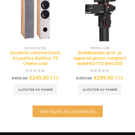
UNIVERS DU SON
PHOTO & VIDÉO
Enceinte colonne Davis
Stabilisateur prof. pr
Acoustics Balthus 70
appareil photo compact
Chêne clair
MANFROTTO MVG300
0
out of 5
0
out of 5
€
249,00
€
299,00
TTC
TTC
€
499,00
€
399,00
AJOUTER AU PANIER
AJOUTER AU PANIER
Voir toutes les promotions