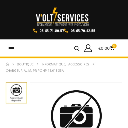
05.65.71.80.57
05.65.70.42.55
0
€
0,00
BOUTIQUE
INFORMATIQUE
,
ACCESSOIRES
CHARGEUR-ALIM. PR PC HP 15.6″ 3.33A