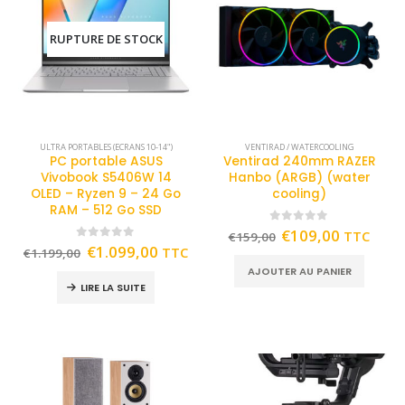
RUPTURE DE STOCK
ULTRA PORTABLES (ECRANS 10-14")
VENTIRAD / WATERCOOLING
PC portable ASUS
Ventirad 240mm RAZER
Vivobook S5406W 14
Hanbo (ARGB) (water
OLED – Ryzen 9 – 24 Go
cooling)
RAM – 512 Go SSD
0
out of 5
€
109,00
TTC
€
159,00
0
out of 5
€
1.099,00
TTC
€
1.199,00
AJOUTER AU PANIER
LIRE LA SUITE